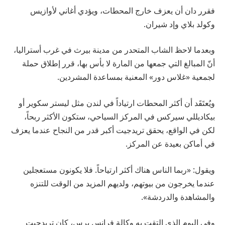
فقرر دان أن يعزف خارج المحطات، ويؤدي أغاني لأوازيس
وكولد بلاي وإد شيران.
وبعدما لاحظ الشاب المتحدر من مدينة بيرث في غرب أستراليا،
أنّ المبالغ التي جمعها من المارة لا بأس بها، قرر إطلاق حملة
لجمعية «غلاس دور» المعنية بمساعدة المشردين.
ويُعتَقَد أن أكثر المحطات ارتياداً في لندن مثل ليستر سكوير أو
بيكاديللي سيركس في المركز السياحي، ستكون الأكثر ربحاً،
لكن في الواقع، يحقق تريدجيت أكبر قدر من النجاح عندما يعزف
في أماكن بعيدة عن المركز.
ويقول: «ربما الناس هناك أكثر ارتياحاً. فلا يكونون مستعجلين
عندما يخرجون من بيوتهم، ولديهم المزيد من الوقت للتنزه
والمشاهدة والدردشة».
وفي اليوم الذي التقت به وكالة فرانس برس، كان تريدجيت