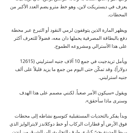
يعزف في ديستريكت لاين، وهو خط مترو يضم العدد الأكبر من
المحطات.
ويظهر المارة الذين يتوقفون لرمي النقود أو التبرع عبر محطة
دفع بالبطاقة المصرفية يحملها دان معه، فضولاً للتعرف أكثر
على هذا الأسترالي ومشروعه الطموح.
ويأمل تريدجيت في جمع 10 آلاف جنيه استرليني (12615
دولاراً). وقد تمكّن حتى اليوم من جمع ما يزيد قليلاً على ألف
جنيه استرليني.
ويقول «سيكون الأمر صعباً. لكنني مصمم على هذا الهدف
وسنرى ماذا سأحقق».
وبدأ يفكر بالتحديات المستقبلية كتوسيع نشاطه إلى محطات
فوق الأرض أو قطارات الركاب أو خط دوكلاندز لايترالوايز الذي
يربط المدينة بحيّ كناري وارف التجارية، إلى الشرق من لندن.