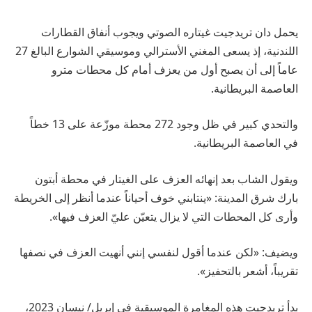
يحمل دان تريدجيت غيتاره الصوتي ويجوب أنفاق القطارات
اللندنية، إذ يسعى المغني الأسترالي وموسيقي الشوارع البالغ 27
عاماً إلى أن يصبح أول من يعزف أمام كل محطات مترو
العاصمة البريطانية.
والتحدي كبير في ظل وجود 272 محطة موزّعة على 13 خطاً
في العاصمة البريطانية.
ويقول الشاب بعد إنهائه العزف على الغيتار في محطة أبتون
بارك شرق المدينة: «ينتابني خوف أحياناً عندما أنظر إلى الخريطة
وأرى كل المحطات التي لا يزال يتعيّن عليّ العزف فيها».
ويضيف: «لكن عندما أقول لنفسي إنني أنهيت العزف في نصفها
تقريباً، أشعر بالتحفيز».
بدأ تريدجيت هذه المغامرة الموسيقية في إبريل/ نيسان 2023،