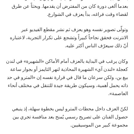
بعدما ألغى دورة كان من المفترض أن يقدمها. وبحثاً عن طرق
لقضاء وقت فراغه، بدأ يعزف في الشوارع.
وتولّى تصوير نفسه وهو يعزف ثم نشر مقطع الفيديو عبر
الانترنت فحقق نجاحاً كبيراً وتشجع على تكرار التجربة، لاعتباره
أنّ ذلك سيعرّف الناس أكثر عليه.
وكان يرغب في البداية بالعزف أمام الأماكن «الشهيرة» في لندن
كعجلة «لندن آي» الشهيرة المحاذية لنهر الثايمز أو بجوار ساعة
بيغ بن، ولكن سرعان ما قال في قرارة نفسه إن «المترو في حد
ذاته يحمل أهمية، وسيكون طريقة جيدة للتنقل في مختلف أنحاء
العاصمة».
لكنّ العزف داخل محطات المترو ليس بخطوة سهلة، إذ ينبغي
حصول الفنان على تصريح رسمي يُمنح بعد منافسة تجري بين
مجموعة كبير من الموسيقيين.