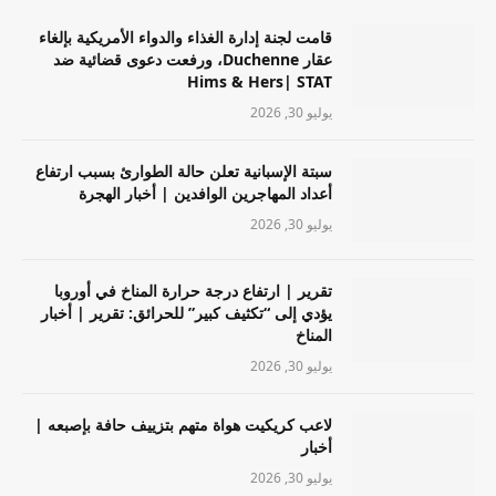
قامت لجنة إدارة الغذاء والدواء الأمريكية بإلغاء
عقار Duchenne، ورفعت دعوى قضائية ضد
Hims & Hers| STAT
يوليو 30, 2026
سبتة الإسبانية تعلن حالة الطوارئ بسبب ارتفاع
أعداد المهاجرين الوافدين | أخبار الهجرة
يوليو 30, 2026
تقرير | ارتفاع درجة حرارة المناخ في أوروبا
يؤدي إلى “تكثيف كبير” للحرائق: تقرير | أخبار
المناخ
يوليو 30, 2026
لاعب كريكيت هواة متهم بتزييف حافة بإصبعه |
أخبار
يوليو 30, 2026