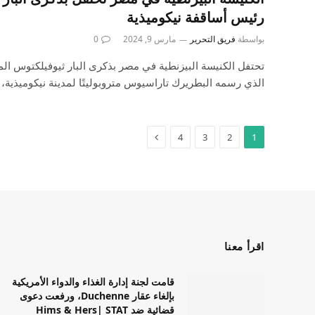
رئيس أساقفة نيكوميذية
بواسطة
فريق التحرير
مارس 9, 2024
0
تحتفل الكنيسة البيزنطية في مصر بذكرى البار ثيوفيلكتوس ال
الذي رسمه البطريرك تاراسيوس متروبوليتًا لمدينة نيكوميذية،
4
3
2
1
اقرأ معنا
قامت لجنة إدارة الغذاء والدواء الأمريكية
بإلغاء عقار Duchenne، ورفعت دعوى
قضائية ضد Hims & Hers| STAT