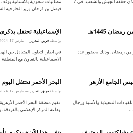
تحتفل فيتنام كل عام بذكري انتصار “ديان بيان فو” التاريخى، الذي حققه الجيش والشعب، فى 7
مطالبات سعودية باكستانية بوقف ف
فيصل بن فرحان وزير الخارجية ال
ضان 1445هـ
الإسماعيلية تحتفل بذكرى مرور 1084 عاماً على تأسيس 
بواسطة
فريق التحرير
مارس 17, 2024
ر من رمضان، وذلك بحضور عدد
في اطار التعاون المتبادل بين الهي
الاسماعيلية بالتعاون مع المنطقة ا
يس الجامع الأزهر
البحر الأحمر تحتفل اليوم
بواسطة
فريق التحرير
مارس 17, 2024
قيادات التنفيذية والأمنية ورجال
تقيم منطقة البحر الأحمر الأزهرية
بقاعة المركز الإعلامي بالغردقة،
 ثيوفيلكتوس المعترف
«في هذا الآن» بذكرى تأ