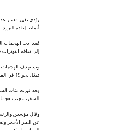
يؤدي تغيير مسار عدد
أنماط إعادة التزود 
فقد أدت الهجمات التي
إلى تفاقم التوترات
وتستهدف الهجمات الت
تمثل نحو 15 في المائة من حركة الشحن العالمية وتعمل كقناة حيوية بين أوروبا وآسيا.
السفر، لتجنب هجمات
وقال مؤسس والرئيس ا
عن البحر الأحمر وتع