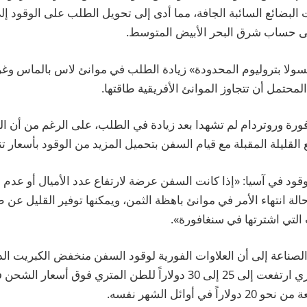
ت البضائع السائبة الجافة، مما أدى إلى تحويل الطلب على الوقود إ
ى حساب شرق البحر الأبيض المتوسط.
سولا بتروليوم المحدودة» زيادة الطلب في موانئ لاس بالماس وغر
حتمل أن تتجاوز الموانئ الأفريقية طاقتها.
فورة وروتردام لم تشهدا بعد زيادة في الطلب، على الرغم من أن ال
 القليلة المقبلة مع قيام السفن بتحميل المزيد من الوقود بأسعار تن
لوقود في آسيا: «إذا كانت السفن عرضة لارتفاع عدد الأميال أو عدم 
حالة انتهاء الأمر في موانئ باهظة الثمن، ويمكنها توفير القليل ع
التي اشترتها في سنغافورة».
صناعة إلى أن العلاوات الفورية لوقود السفن منخفض الكبريت ال
سنغافورة بشكل فوري ارتفعت إلى 25 إلى 30 دولاراً للطن المتري فوق أ
 في أوائل الشهر نفسه.