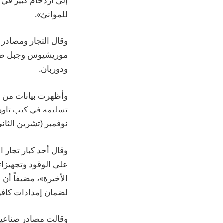
إلى ازدحام كبير في م
للموانئ».
وقال التجار ومصادر
موريشيوس وجبل طارق
ودوربان.
نوفمبر (تشرين الثان
على الوقود وتجهيزات
الأخيرة»، مضيفاً أن
لضمان إمدادات كافية
وقالت مصادر صناعية 