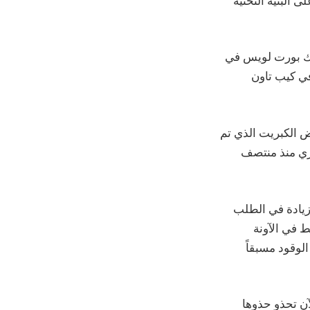
 البنية التحتية
ذلك بورت لويس في
ي كيب تاون
سفن منخفض الكبريت الذي تم
ا يقرب من 800 دولار للطن المتري منذ منتصف
ج بالك: «لقد شهدنا زيادة في الطلب
 في الآونة
لوقود مسبقاً
آن تحذو حذوها