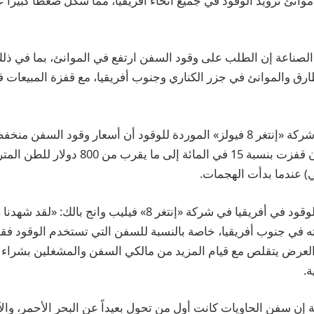
وانئ تزويد الوقود في جميع أنحاء أفريقيا، مما شكل ضغطاً كبيراً على
 الصناعة إن الطلب على وقود السفن ارتفع في الموانئ، بما في 
 والموانئ في جزر الكناري وجنوب أفريقيا، مع قفزة المبيعات ف
وأظهرت بيانات من شركة «إنتغر 8 فيولز» الموردة للوقود أن أسعار وقود ال
تسليمه في كيب تاون قفزت بنسبة 15 في المائة إلى م
ي) عندما بدأت الهجمات.
وقال أحد كبار تجار الوقود في أفريقيا في شركة «إنتغر 8» فيليب وان
ه في جنوب أفريقيا، خاصة بالنسبة للسفن التي تستخدم الوقود فقط
 العرض يتقلص مع قيام المزيد من مالكي السفن والمشغلين بشراء ا
.
إن سفن الحاويات كانت أول من تحول بعيداً عن البحر الأحمر، وال