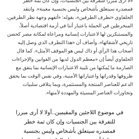
«لا أرى مبرراً للتفرقة بين الجنسيات، وإن كان ثمة خطر
فمصدره سيتعلق بأشخاص وليس بجنسية معينة». وانتقد
الحلفاوي «تطرف الطرفين»، بقوله: «أتفهم وجهة نظر الطرفين،
المنخرطين في الحملة باعتبار أننا في أزمة اقتصادية أصلاً،
والمستنكرين لها لاعتبارات إنسانية ومراعاة لمكانة مصر كحضن
تاريخي لأشقائها». وأضاف أن «هذا التطرف الذي وصل إليه
أصحاب هذا الرأي أو ذاك ليس هو الموقف الأمثل». كما قال
الحلفاوي أيضاً إن «معظم الدول لديها من القوانين والإجراءات
الصارمة ما يُمكنها من تلبية الاعتبارات الإنسانية بما يتفق مع
ظروفها وقدراتها واعتباراتها الأمنية، وفي نفس الوقت بما يحقق
الدعم للعناصر المنتجة والمستثمرة، وبما يتلافى سلبيات
وتجاوزات العناصر المسيئة والمهددة لأمنها».
في موضوع اللاجئين والمقيمين..أولا لا أرى مبررا
للتفرقة بين الجنسيات وإن كان ثمة خطر
فمصدره سيتعلق بأشخاص وليس بجنسية