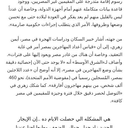
رسوم إقامة متدرجة على المقيمين غير المصريين، ووجود
قاعدة بيانات متكاملة عنهم أمام أجهزة الدولة، وخاصة أن عدداً
ليس بالقليل منهم لم يعد يفكر في العودة لبلاده حتى مع تحسن
وضعها وظروفها، الأمر الذي يتطلب إجراءات حكومية صارمة».
من جهته، أشار خبير السكان ودراسات الهجرة في مصر، أيمن
زهري، إلى أن «قياس أعداد المهاجرين بمصر أمر في غاية
التعقيد، وخاصة أن هناك من غادر مصر ويعود إليها على فترات».
وأضاف لـ«الشرق الأوسط» أنه «لا يوجد حتى الآن إحصائية دقيقة
بشأن وضع المهاجرين في مصر»، إلا أنه أوضح أن «عدد اللاجئين
بمصر، المُسجلين رسمياً في (مفوضية الأمم المتحدة)، نحو 460
ألف شخص، من بينهم مهاجرون أفارقة». كما شكك زهري في
«التوصل لحصر دقيق خلال فترة وجيزة للمقيمين في مصر
كافة».
هي المشكله الي حصلت الايام ده ..إن الإيجار
الجديد زاد جدا ..حوالي الضعف وطبعا احنا عندنا