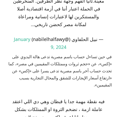
معينة.ثانيا أتفهم وجهة نظر الطرفين. المنخرطين
في الحملة اعتبار أننا في أزمة اقتصادية أصلا
والمستنكرين لها لاعتبارات إنسانية ومراعاة
لمكانة مصر كحضن تاريخي…
— نبيل الحلفاوي (@nabilelhalfawy)
January
9, 2024
في حين تساءل حساب باسم مصرية تدعى هالة البدوي على
«إكس»، عن «حجم ثروات وممتلكات المقيمين في مصر»، كما
تحدث حساب آخر باسم مصرية تدعى يسرا على «إكس» عن
«ارتفاع أسعار الإيجارات للشقق والمحال التجارية بسبب
المقيمين».
فيه نقطة مهمة جدا يا قبطان وهي دي اللي اعتقد
عاملة ازمة ، تضخم الثروة او الممتلكات بشكل
سريع جدا وانا اعرف اكثر من نموذج لابد من