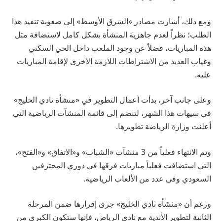
ومع ذلك، أشارت مصادر «الشرق الأوسط» إلى صعوبة تنفيذ هذا
الطلب؛ نظراً لعدم جاهزية المنشأة بشكل كامل لاستضافة مثل
هذه المباريات، فضلاً عن وجود الملعب داخل الحي السكني
وغياب العديد من الاشتراطات اللازمة الأخرى لإقامة المباريات
عليه.
وعلى جانب آخر، بدأت أعمال التطوير في «منشأة نادي الخليج»
في سيهات هذا الشهر، لتنضم إلى قائمة المنشآت الرياضية التي
أعلنت وزارة الرياضة تطويرها.
وتم الانتهاء فعلياً من 3 منشآت «الشباب» و«الاتفاق» و«الفتح»،
التي استضافت فعلياً مباريات فرقها في دوري المحترفين
السعودي وفي عدد من الألعاب الرياضية.
ورغم أن «منشأة نادي الخليج» جرى إقرارها ضمن المرحلة
الثانية لتطوير الأندية مع نادي الرياض، فإنها ستكون الكبرى من