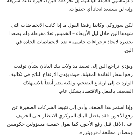
دبلوماسيي العملة اليابانية، إن تحركات الين الأخيرة كانت سريعة
وإنه لن يستبعد اتخاذ أي خطوات.
لكن سوزوكي وكاندا رفضا القول ما إذا كانت الانخفاضات التي
شهدها الين خلال ليل الأربعاء – الخميس تعدّ مفرطة ولم يصعدا
تحذيره لاتخاذ «إجراءات حاسمة» ضد الانخفاضات الحادة في
الين.
ويؤدي تراجع الين إلى تعقيد مداولات بنك اليابان بشأن توقيت
رفع أسعار الفائدة المقبلة، حيث يؤدي الارتفاع الناتج في تكاليف
الواردات إلى ارتفاع التضخم، ولكنه يضر أيضاً بالاستهلاك
الضعيف بالفعل والاقتصاد بشكل عام.
وإذا استمر هذا الضعف وأدى إلى تثبيط الشركات الصغيرة عن
رفع الأجور، فقد يفضل البنك المركزي الانتظار حتى الخريف
على الأقل قبل رفع الأجور، كما يقول خمسة مسؤولين حكوميين
ومصادر مطلعة لـ«رويترز».