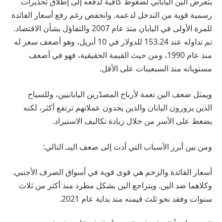
يتعرض الين الياباني لضغوط كافية لدفعه إلى إطلاق تحذيرات
رسمية قوية من التدخل لدعمه. وانخفض رغم رفع أسعار الفائدة
للمرة الأولى في اليابان منذ عام 2007 والتفاؤل بشأن الاقتصاد.
تم تداوله عند 153.24 للدولار في 10 أبريل، وهو أضعف سعر له
منذ عام 1990، ومن حيث القيمة الحقيقية، فهو في أضعف
مستوياته منذ السبعينات على الأقل.
ويمثل ضعف الين نعمة لأرباح المصدّرين اليابانيين، وللسياح
الذين يزورون اليابان والذين يجدون عملاتهم ترتفع أكثر، لكنه
يضغط على الأسر من خلال زيادة تكاليف الاستيراد.
ومن بين أبرز الأسباب التي أدت إلى ضعف الينـ التالي:
أسعار الفائدة والزخم هي قوى قوية في أسواق الصرف الأجنبي.
وكلاهما ضد الين. ويتراجع الين بشكل مطرد منذ أكثر من ثلاث
سنوات وفقد نحو ثلث قيمته منذ بداية عام 2021.