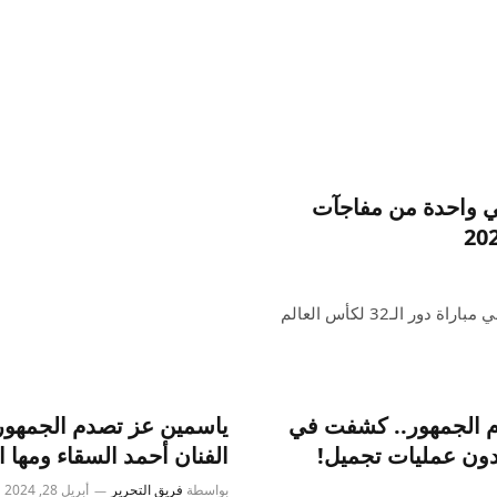
 في واحدة من مفاجآت
خسرت ألمانيا بركلات الترجيح أمام باراجواي بعد التعادل 1-1 في مباراة دور الـ32 لكأس العالم
م الجمهور.. كشفت في
ياسمين عز تصدم الجمهور 
دون عمليات تجميل!
الفنان أحمد السقاء ومها ا
بواسطة
فريق التحرير
أبريل 28, 2024