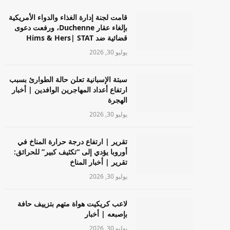
قامت لجنة إدارة الغذاء والدواء الأمريكية
بإلغاء عقار Duchenne، ورفعت دعوى
قضائية ضد Hims & Hers| STAT
يوليو 30, 2026
سبتة الإسبانية تعلن حالة الطوارئ بسبب
ارتفاع أعداد المهاجرين الوافدين | أخبار
الهجرة
يوليو 30, 2026
تقرير | ارتفاع درجة حرارة المناخ في
أوروبا يؤدي إلى “تكثيف كبير” للحرائق:
تقرير | أخبار المناخ
يوليو 30, 2026
لاعب كريكيت هواة متهم بتزييف حافة
بإصبعه | أخبار
يوليو 30, 2026