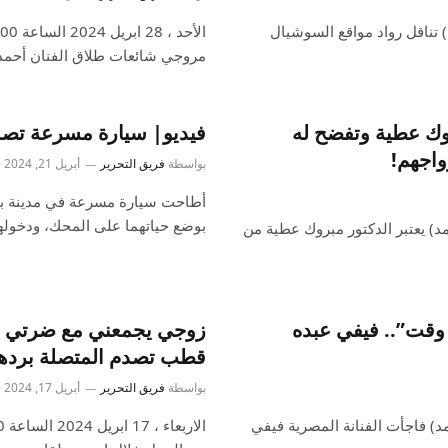
داث نت/ بسمة أحمد) تناقل رواد مواقع السوشيال
مروجي شائعات طلاق الفنان أحم
روك عطية وتفضح له
فيديو| سيارة مسرعة تصد
واجهم!
بواسطة
فريق التحرير
أبريل 21, 2024
أطاحت سيارة مسرعة في مدينة بومب
بوضع حياتهما على المحك، ودخوله
01 (أحداث نت/ بسمة أحمد) يعتبر الدكتور مبروك عطية من
وقت”.. فيفي عبده
زوجي يجمعني مع ضرتي في 
قطب تصدم المتصلة بردها
بواسطة
فريق التحرير
أبريل 17, 2024
 (أحداث نت/ بسمة أحمد) فاجأت الفنانة المصرية فيفي