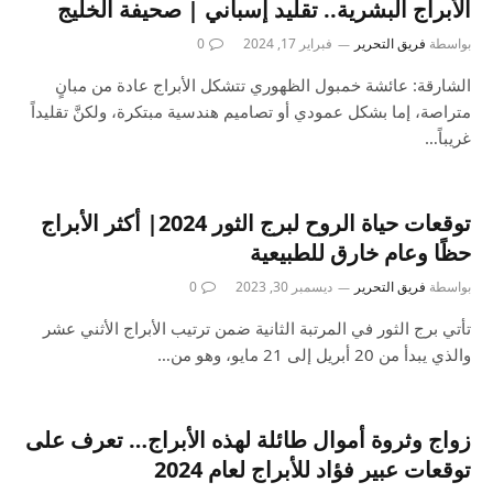
الأبراج البشرية.. تقليد إسباني | صحيفة الخليج
بواسطة
فريق التحرير
فبراير 17, 2024
0
الشارقة: عائشة خمبول الظهوري تتشكل الأبراج عادة من مبانٍ
متراصة، إما بشكل عمودي أو تصاميم هندسية مبتكرة، ولكنَّ تقليداً
غريباً…
توقعات حياة الروح لبرج الثور 2024| أكثر الأبراج
حظًا وعام خارق للطبيعية
بواسطة
فريق التحرير
ديسمبر 30, 2023
0
تأتي برج الثور في المرتبة الثانية ضمن ترتيب الأبراج الأثني عشر
والذي يبدأ من 20 أبريل إلى 21 مايو، وهو من…
زواج وثروة أموال طائلة لهذه الأبراج… تعرف على
توقعات عبير فؤاد للأبراج لعام 2024