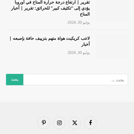
تقرير | ارتفاع درجة حرارة المناخ في أوروبا
يؤدي إلى “تكثيف كبير” للحرائق: تقرير | أخبار
المناخ
يوليو 30, 2026
لاعب كريكيت هواة متهم بتزييف حافة بإصبعه |
أخبار
يوليو 30, 2026
فيسبوك
X
الانستغرام
بينتيريست
(Twitter)