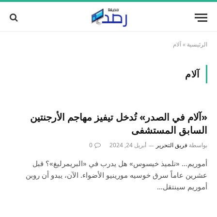
الرئيسية
»
آلام
آلام
«آلام في الصدر» تُدخل تيفيز مهاجم الأرجنتين
السابق المستشفى
بواسطة
فريق التحرير
أبريل 24, 2024
0
أموريم… «تلميذ خيسوس» هل يدرب في «البريمرليغ»؟ قبل
عشرين عاماً سرق خوسيه مورينيو الأضواء. الآن، يبدو أن روبن
أموريم سينتقل…