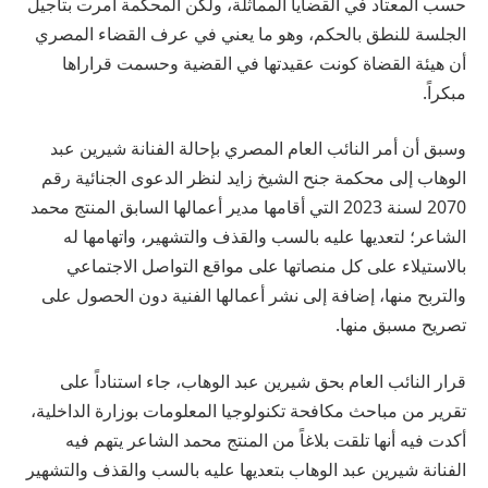
حسب المعتاد في القضايا المماثلة، ولكن المحكمة أمرت بتأجيل
الجلسة للنطق بالحكم، وهو ما يعني في عرف القضاء المصري
أن هيئة القضاة كونت عقيدتها في القضية وحسمت قراراها
مبكراً.
وسبق أن أمر النائب العام المصري بإحالة الفنانة شيرين عبد
الوهاب إلى محكمة جنح الشيخ زايد لنظر الدعوى الجنائية رقم
2070 لسنة 2023 التي أقامها مدير أعمالها السابق المنتج محمد
الشاعر؛ لتعديها عليه بالسب والقذف والتشهير، واتهامها له
بالاستيلاء على كل منصاتها على مواقع التواصل الاجتماعي
والتربح منها، إضافة إلى نشر أعمالها الفنية دون الحصول على
تصريح مسبق منها.
قرار النائب العام بحق شيرين عبد الوهاب، جاء استناداً على
تقرير من مباحث مكافحة تكنولوجيا المعلومات بوزارة الداخلية،
أكدت فيه أنها تلقت بلاغاً من المنتج محمد الشاعر يتهم فيه
الفنانة شيرين عبد الوهاب بتعديها عليه بالسب والقذف والتشهير