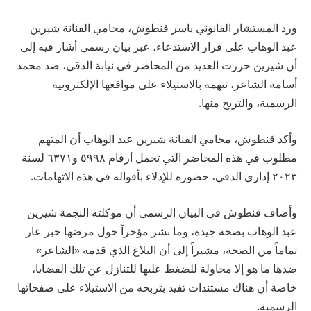
ورد المستشار القانوني ياسر قنطوش، محامي الفنانة شيرين
عبد الوهاب على قرار الاستدعاء، عبر بيان رسمي أشار فيه إلى
أن شيرين حررت العديد من المحاضر في نيابة الدقي، ضد محمد
أسامة الشاعر، تتهمه بالاستيلاء على مواقعها الإلكترونية
الرسمية، والتربح منها.
وأكد قنطوش، محامي الفنانة شيرين عبد الوهاب أن المتهم
مطلوب في هذه المحاضر التي تحمل أرقام ٥٩٩٨ و٦٣٧١ لسنة
٢٠٢٣ إداري الدقي، حضوره للإدلاء بأقواله في هذه الاتهامات.
وأضاف قنطوش في البيان الرسمي أن موكلته النجمة شيرين
عبد الوهاب بصحة جيدة، وما نشر مؤخراً حول مرضها خبر عار
تماماً من الصحة، مشيراً إلى أن البلاغ الذي قدمه «الشاعر»
ضدها ما هو إلا محاولة للضغط عليها للتنازل عن تلك القضايا،
خاصة أن هناك مستندات تفيد بتربحه من الاستيلاء على صفحاتها
الرسمية.