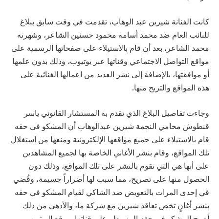
كانت الفنانة شيرين عبد الوهاب، تقدمت في وقت سابق ببلاغ
للنائب العام ضد محمد أسامة محمود حسنين الشاعر، وشهرته
محمد الشاعر، بعد أن قام بالاستيلاء على صفحاتها الرسمية على
مواقع التواصل الاجتماعي وقناتها عبر يوتيوب، وذلك بدون علمها
أو موافقتها، بالإضافة إلى نشر العديد من اعمالها الغنائية على
هذه المواقع والتربح منها.
وجاءت تفاصيل البلاغ الذي تقدم به المستشار القانوني ياسر
قنطوش محامي النجمة شيرين عبدالوهاب أن المشكو في حقه
قام بالاستيلاء على جميع مواقعها الإلكترونية ومنعها من استغلال
تلك المواقع، وقام بنشر الأغاني الخاصة بها لجميع المشاهدين
على أنها هي التي تقوم بالنشر على تلك المواقع، وذلك دون
الحصول منها على تصريح، مما سبب لها أضراراً جسيمة، وقُضي
في إحدى المرات بالتعويض ضد الشاكي لقيام المشكو في حقه
بنشر أغانٍ تخص تعاقد شيرين مع شركة ما، والأدهى من ذلك
أصبح المشكو في حقه المسيطر على قناتها بموقع اليوتيوب،