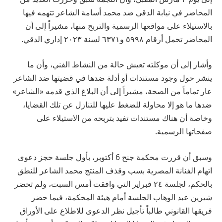
المحاضر في نيابة الدقي ضد محمد أسامة الشاعر تتهمه فيها
بالاستيلاء على مواقعها الرسمية والتربح منها، مشيراً إلى أن
المحاضر تحمل أرقام ٥٩٩٨ و٦٣٧١ لسنة ٢٠٢٣ إداري الدقي.
وأشار إلى أن موكلته تعيش حالة من النشاط الفني، وأن ما
ينشر حول وجود مستندات أو أدلة ضدها في قضيتها ضد الشاعر
عار تماماً من الصحة، مشيراً إلى أن البلاغ الذي قدمه «الشاعر»
ضدها ما هو إلا محاولة للضغط عليها للتنازل عن تلك القضايا،
وخاصة أن هناك مستندات تفيد بتربحه من الاستيلاء على
صفحاتها الرسمية.
وسبق أن قررت محكمة جنح 6 أكتوبر، بأول جلسة حجز دعوى
اتهام الفنانة المصرية بسب وقذف المنتج محمد الشاعر للنطق
بالحكم، لجلسة ٢٤ فبراير التي وافقت أمس السبت، ولم تحضر
شيرين عبد الوهاب الجلسة أمام هيئة المحكمة، فيما حضر
فريقها القانوني طالباً تأجيل نظر الدعوى للاطلاع على الأوراق