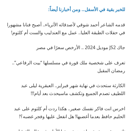
للخبر بقية في الأسفل.. ومن أخبارنا أيضاً:
قدمه الشاعر أحمد شوقي لأصدقائه الأثرياء.. أصبح فنانا مشهورا
في حفلات الطبقة العليا.. عمل مع العندليب والست أم كلثوم!
جاك JS2 موديل 2024 .. الأرخص سعرًا في مصر
تعرف على شخصية ملك قورة في مسلسلها “بيت الرفاعي”..
رمضان المقبل
الكارثة ستحدث في نهاية شهر فبراير.. العبقرية ليلى عبد
اللطيف تصدم الجميع وتكشف ماسيحدث بعد أيام!!!
اخرس انت فاكر نفسك صغير.. هكذا ردت أم كلثوم على عبد
الحليم حافظ بعدما أغضبها! هل انفعل عليها وفجر غضبه؟!