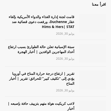
اقرأ معنا
قامت لجنة إدارة الغذاء والدواء الأمريكية بإلغاء
عقار Duchenne، ورفعت دعوى قضائية ضد
Hims & Hers| STAT
يوليو 30, 2026
سبتة الإسبانية تعلن حالة الطوارئ بسبب ارتفاع
أعداد المهاجرين الوافدين | أخبار الهجرة
يوليو 30, 2026
تقرير | ارتفاع درجة حرارة المناخ في أوروبا
يؤدي إلى “تكثيف كبير” للحرائق: تقرير | أخبار
المناخ
يوليو 30, 2026
لاعب كريكيت هواة متهم بتزييف حافة بإصبعه |
أخبار