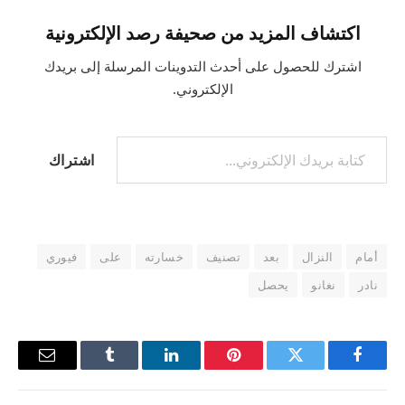
اكتشاف المزيد من صحيفة رصد الإلكترونية
اشترك للحصول على أحدث التدوينات المرسلة إلى بريدك
الإلكتروني.
اشتراك
أمام
النزال
بعد
تصنيف
خسارته
على
فيوري
نادر
نغانو
يحصل
فيسبوك
تويتر
بينتيريست
لينكدإن
Tumblr
البريد
الإلكترو