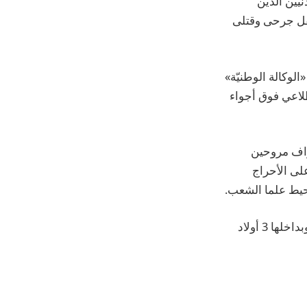
نيين الذين
قل جرحى وقتلى
لوكالة الوطنيّة»
لاعي فوق أجواء
راف مروحين
لى الأحراج
حيط علما الشعب.
وتحدثت «الوطنية» عن استهداف الطيران الإسرائيلي سيارة مدنية بين عيناتا وعيترون، وبداخلها 3 أولاد