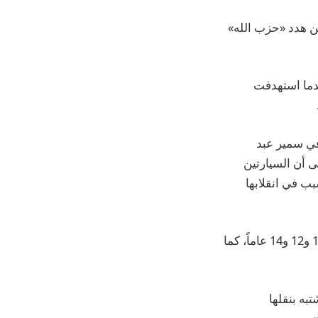
حين هدد «حزب الله»
بعدما استهدفت
في سمير عبد
لى أن السيارتين
بب في انقلابها
وذكرت أن القصف أدى إلى مقتل شقيقة الصحافي وأحفادها الثلاثة البالغين من العمر 10 و12 و14 عاماً، كما
به بنقلها