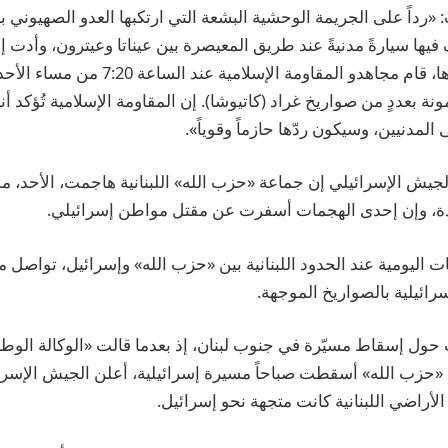
 «رداً على الجريمة الوحشية البشعة التي ارتكبها العدو الصهيوني ب
 فيها سيارةً مدنيةً عند طريق المعيصرة بين عيناتا وعيترون، و‏أدت
 بعددٍ من صواريخ غراد (كاتيوشا).‏ إن المقاومة الإسلامية تُؤكد أنها
المدنيين، وسيكون ردّها ‏حازماً وقوياً».
جيش الإسرائيلي إن جماعة «حزب الله» اللبنانية هاجمت، الأحد، م
دة، وإن إحدى الهجمات أسفرت عن مقتل مواطن إسرائيلي.
ت اليومية عند الحدود اللبنانية بين «حزب الله» وإسرائيل، تواصل
سرائيلية بالصواريخ الموجهة.
ول إسقاط مسيّرة في جنوب لبنان، إذ بعدما قالت «الوكالة الوطني
«حزب الله» أسقطت صباحاً مسيرة إسرائيلية، أعلن الجيش الإسرائ
راضي اللبنانية كانت متجهة نحو إسرائيل.