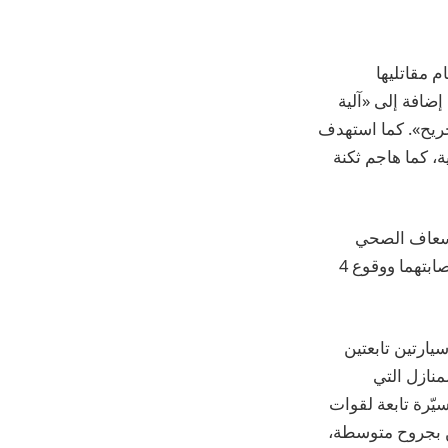
م مقاتليها
إضافة إلى «آلية
جريح». كما استهدف
ة، كما هاجم ثكنة
إسعاف الصحي
تابعتين لجمعية كشافة الرسالة الإسلامية (حركة أمل)، في خراج طير حرفا، ما أدى إلى إصابتهما ووقوع 4
يارتين تابعتين
منازل التي
ّرة تابعة لقوات
 السيارتين بشكل مباشر، ما أدى إلى إصابة 4 مسعفين بجروح متوسطة،