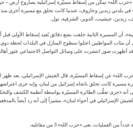
 «حزب الله» تمكن من إسقاط مسيّرة إسرائيلية بصاروخ أرض – ج
اء في بلدتي زبدين وحاروف، عندما كانت تحلق مع مسيرة أخرى منذ
ف، زبدين، جبشيت، الدوير، الشرقية، تول.
»، أن المسيرة الثانية حلقت بضع دقائق بُعيد إسقاط الأولى قبل 
 أن مئات المواطنين اعتلوا سطوح المنازل في البلدات لحظة دوي ا
د أظهرت صور انتشرت على وسائل التواصل الاجتماعي عثور أهال
ب الله» عن إسقاط المسيّرة، قال الجيش الإسرائيلي، بعد ظهر الأ
 مسيرة كانت تحلق باتجاه إسرائيل من لبنان، وإنه جرى اعتراضها 
ً إلى أنه «جرى تعقُّب الطائرة المسيّرة بواسطة أنظمة الكشف والتح
للجيش الإسرائيلي في أجواء لبنان»، مشيراً إلى أنه رد أيضاً بالمدف
اً من العمليات، نعى «حزب الله» 3 من مقاتليه.