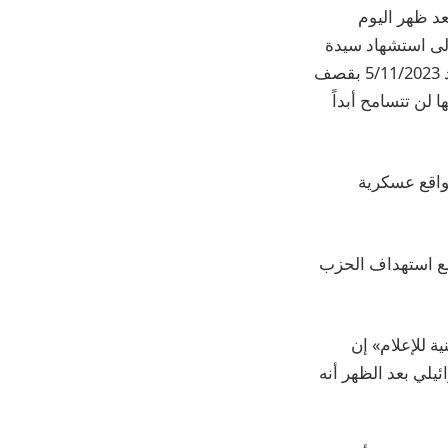
عد ظهر اليوم
 إلى استشهاد سيدة
و3 أطفال من أحفادها، قام مجاهدو المقاومة الإسلامية عند ‏الساعة 7:20 من مساء الأحد 5/11/2023 بقصف
 لن تتسامح أبداً
واقع عسكرية
 مع استهداف الحزب
ة للإعلام» إن
يلي بعد الظهر أنه