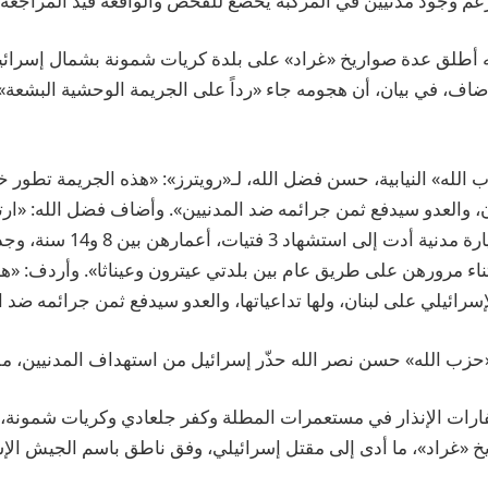
زعم وجود مدنيين في المركبة يخضع للفحص والواقعة قيد المراجعة»
 أطلق عدة صواريخ «غراد» على بلدة كريات شمونة بشمال إسرائيل،
أضاف، في بيان، أن هجومه جاء «رداً على الجريمة الوحشية البشعة» ا
الله» النيابية، حسن فضل الله، لـ«رويترز»: «هذه الجريمة تطور 
ن، والعدو سيدفع ثمن جرائمه ضد المدنيين». وأضاف فضل الله: «ار
مجزرة بشعة ضد سيارة مدنية أدت إلى استشه
ناء مرورهن على طريق عام بين بلدتي عيترون وعيناثا». وأردف: «ه
رائيلي على لبنان، ولها تداعياتها، والعدو سيدفع ثمن جرائمه ضد ا
«حزب الله» حسن نصر الله حذّر إسرائيل من استهداف المدنيين، ملوح
ارات الإنذار في مستعمرات المطلة وكفر جلعادي وكريات شمونة،
 «غراد»، ما أدى إلى مقتل إسرائيلي، وفق ناطق باسم الجيش الإس