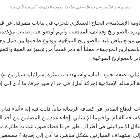
تشييع أحد عناصر «حزب الله» في ضاحية بيروت الجنوبية، السبت (أ.ف.ب)
قاومة الإسلامية»، الجناح العسكري للحزب في بيانات متفرقة، عن قيا
يرة بالصواريخ وقذائف المدفعية، وأنهم أوقعوا فيه إصابات مؤكدة، 
 موقع بياض بليدا بالصواريخ الموجّهة، ووقوع طاقمها بين قتيل و
واريخ الموجهة»، معلناً أنه دمر قسماً من تجهيزاته الفنية والتقني
ر بالصواريخ الموجّهة.
يلي قصفه لجنوب لبنان، واستهدفت مسيّرة إسرائيلية سيارتين لل
لدفاع المدني في كشافة الرسالة بياناً، قالت فيه إنه «أثناء قيام س
كشافة القيام بواجبهما الإنساني بإجلاء عدد من المصابين من أحد ال
حتلال الإسرائيلي في أطراف طير حرفا قضاء صور، عمدت طائرة مسي
الاحتلال الإسرائيلي إلى استهداف