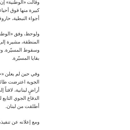
وقالت «الوطنية» إن
كبيرة منها فوق أحي
أجواء النبطية، حارو
ولوحظ، وفق «الوطنية
المنطقة، مشيرة إلى
وسقوط المسيّرة. وق
بقايا المسيّرة.
وفي حين لم يعلن «حز
الجوية اعترضت طائرة
أراضٍ لبنانية، لافتا
الدفاع الجوي التابع 
أطلقت من لبنان.
ومع إعلانه عن تنفيذه عدد