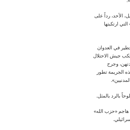
.
 الأحد، رداً على
لتي ارتكبتها
خطير في العدوان
تكب جيش الاحتلال
اد 3 فتيات، أعمارهن بين 8 و14 سنة، وجدتهن، وجرح
ذه الجريمة تطور
لمدنيين».
اً بالرد بالمثل.
 هاجم «حزب الله»
رائيلي.