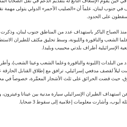
ي حين يقوم الإسعاف التابع له بتقديم الدعم في نقل الضحايا المد
 جنوب لبنان، علماً أن «الصليب الأحمر» الدولي يتولى مهمة ن
سقطون على الحدود.
نذ الصباح الباكر باستهداف عدد من المناطق جنوب لبنان، وذكرت «ا
ما الشعب والناقورة واللبونة، وسط تحليق مكثف للطيران الاستط
 الإسرائيلية أطراف بلدتي محيبيب وبليدا.
 من البلدات (اللبونة والناقورة وعلما الشعب وعيتا الشعب)، وأط
ت ليلاً لقصف مدفعي إسرائيلي، ترافق مع إطلاق القنابل الحارقة ع
رق، حيث قضت الحرائق على ثلث الأشجار المعمَّرة، خصوصاً في م
 أيوب، وأشارت معلومات إعلامية إلى سقوط 3 ضحايا.