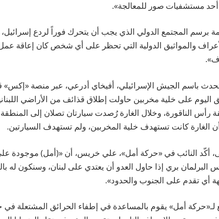
 أحد مستشفيات صور للمعالجة».
 برسم المجتمع الدولي الذي يجب أن يتحرك فوراً لردع إسرائيل،
لأعراف والمواثيق الدولية التي تحظر على أي شخص كان إعاقة عم
ف».
حدث باسم الجيش الإسرائيلي، أفيخاي أدرعي، عبر منصة «إكس» قائ
اليوم على خلية مخربين حاولت إطلاق قذائف من الأراضي اللبناني
ة رأس الناقورة، وخلال الغارة رُصدت سيارتان تصلان إلى المنطقة 
 أن الغارة كانت تستهدف خلية المخربين، ولم تستهدف السيارتين.
، أكّد النائب في «حركة أمل»، علي خريس، أن «(أمل) موجودة عل
 البرلمان بري إذا حاول العدو أن يعتدي على لبنان، وسنكون له ب
هة أي تقدم على الجنوب والحدود».
بع لـ«حركة أمل» يقوم بالمساعدة في إطفاء الحرائق المشتعلة في ج