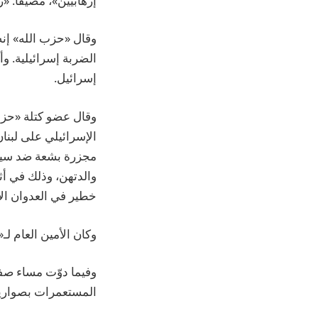
إرهابيين»، مضيفا: «
وقال «حزب الله» إنه
الضربة إسرائيلية. و
إسرائيل.
وقال عضو كتلة «حزب 
الإسرائيلي على لبنا
والدتهن، وذلك في أث
خطير في العدوان الإس
وكان الأمين العام لـ
وفيما دوّت مساء صف
المستعمرات بصواريخ