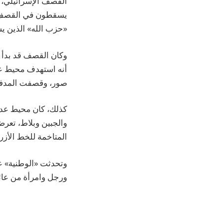
القصف الإسرائيلي، ف
يسقطون في القصف في
«حزب الله» الذين ي
وكان القصف قد بدأ م
أنه استهدف محيط عل
صور، وقصفت المدفعية
كذلك، كان محيط عدد
والجبين وبلاط، تعرض
المتاخمة للخط الأز
ورجل وامرأة من عائلة