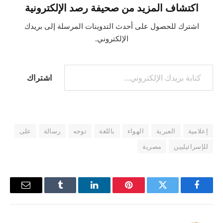
اكتشاف المزيد من صحيفة رصد الإلكترونية
اشترك للحصول على أحدث التدوينات المرسلة إلى بريدك
الإلكتروني.
اشتراك
إعلامية
العبرية
الهواء
باللغة
توجه
رسالة
على
للإسرائيليين
مصرية
فيسبوك
تويتر
بينتيريست
لينكدإن
Tumblr
البريد
الإلكترو