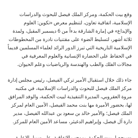
وقع بيت الحكمة، ومركز الملك فيصل للبحوث والدراسات
الإسلامية، اتفاقية تعاون، لتنظيم معرض «تكوين: العلوم
والإبداع» في إمارة الشارقة بدءاً من 6 ديسمبر المقبل، ولمدة
ثلاثة أشهر، لتسليط الضوء على مقتنيات نادرة من المخطوطات
الإسلامية التاريخية التي تبرز الدور الرائد لعلماء المسلمين قديماً
في الحفاظ على الحضارة الإنسانية والعلوم المعرفية في
مجالات الفلك والطب والهندسة والرياضيات وعلم الحيوان.
جاء ذلك خلال استقبال الأمير تركي الفيصل، رئيس مجلس إدارة
مركز الملك فيصل للبحوث والدراسات الإسلامية، في مكتبه
مروة العقروبي، المديرة التنفيذية لبيت الحكمة، والوفد المرافق
لها، بحضور الأميرة مها بنت محمد الفيصل، الأمين العام لمركز
الملك فيصل؛ والأمير خالد بن سعود بن عبدالله الفيصل، مدير
دارة آل فيصل، وإبراهيم الدغيثر، مساعد الأمين العام للمركز.
وسيحصل بيت الحكمة، بموجب الاتفاقية، على سبيل الإعارة،