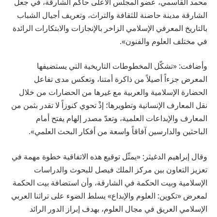
محمد القاسمي، عضو المجلس الأعلى حاكم الشارقة، في جعل
الشارقة مدينة حاضنة للثقافة والتراث، وتعريف أجيال الشباب
بالتاريخ المعرفي الإسلامي الزاخر بالإنجازات والابتكارات الرائدة
في مختلف العلوم والفنون».
وأضافت: «تشكّل المخطوطات التاريخية التي يستضيفها
المعرض جزءاً أصيلاً من ذاكرة أمتنا، وتعكس مدى تفاعل
الحضارة الإسلامية والعربية مع غيرها من الحضارات من خلال
نقل المعارف الإنسانية وتطويرها؛ إذْ تحوي كنوزاً لا تقدر بثمن من
المعارف والإبداعات العلمية، وتعدّ مصدر إلهام يفتح أمام
الباحثين والدارسين آفاقاً واسعة من أفكار البحث العلمي».
وقال إبراهيم الدغيثر: «يمثّل توقيع هذه الاتفاقية خطوة مهمة في
تعزيز التعاون بين مركز الملك فيصل للبحوث والدراسات
الإسلامية وبيت الحكمة في الشارقة، وأن استضافة بيت الحكمة
لمعرض «تكوين: العلوم والإبداع» يسلط الضوء على تراثنا العربي
الإسلامي العريق في مجال العلوم، بهدف إبراز الدور الرائد