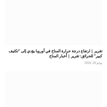
تقرير | ارتفاع درجة حرارة المناخ في أوروبا يؤدي إلى “تكثيف
كبير” للحرائق: تقرير | أخبار المناخ
يوليو 30, 2026