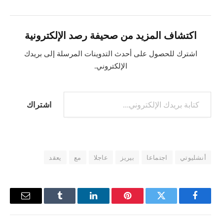
اكتشاف المزيد من صحيفة رصد الإلكترونية
اشترك للحصول على أحدث التدوينات المرسلة إلى بريدك
الإلكتروني.
كتابة بريدك الإلكتروني...
اشتراك
أنشليوتي
اجتماعا
بيريز
عاجلا
مع
يعقد
فيسبوك
تويتر
بينتيريست
لينكدإن
Tumblr
البريد
الإلكترو