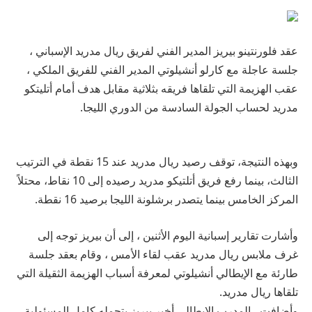
عقد فلورنتينو بيريز المدير الفني لفريق ريال مدريد الإسباني ،
جلسة عاجلة مع كارلو أنشيلوتي المدير الفني للفريق الملكي ،
عقب الهزيمة التي تلقاها فريقه بثلاثية مقابل هدف أمام أتليتكو
مدريد لحساب الجولة السادسة من الدوري الليجا.
وبهذه النتيجة، توقف رصيد ريال مدريد عند 15 نقطة في الترتيب
الثالث، بينما رفع فريق أتلتيكو مدريد رصيده إلى 10 نقاط، محتلاً
المركز الخامس بينما يتصدر برشلونة الليجا برصيد 16 نقطة.
وأشارت تقارير إسبانية اليوم الأثنين ، إلى أن بيريز توجه إلى
غرف ملابس ريال مدريد عقب لقاء الأمس ، وقام بعقد جلسة
طارئة مع الإيطالي أنشيلوتي لمعرفة أسباب الهزيمة الثقيلة التي
تلقاها ريال مدريد.
وأضافت ، المدرب الإيطالي أخبر بيريز بتحمله كامل المسئولية