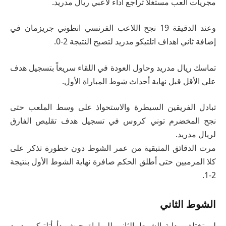
مجريات العب مستغلاً تراجع أداء لاعبي ريال مدريد.
وعند الدقيقة 19 نجح اللاعب الفرنسي انطوني جريزمان في
إضافة ثاني اهداف اتلتيكو مدريد لتصبح النتيجة 2-0.
تماسك ريال مدريد وحاول العودة في اللقاء سريعاً بتسجيل هدف
على الأقل قبل نهاية أحداث شوط المباراة الأول.
تبادل الفريقين السيطرة والاستحواذ على وسط الملعب حتى
نجح المخضرم توني كروس في تسجيل هدف تقليص الفارق
لريال مدريد.
مرت الدقائق المتبقية من عمر الشوط دون خطورة تذكر على
كلا المرميين حتى أطلق الحكم صافرة نهاية الشوط الأول بنتيجة
2-1.
الشوط الثاني
لم تختلف بداية الشوط الثاني للمباراة حيث بدأ أتلتيكو مدريد