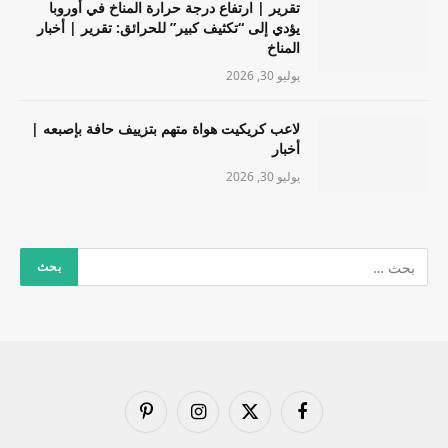
تقرير | ارتفاع درجة حرارة المناخ في أوروبا
يؤدي إلى “تكثيف كبير” للحرائق: تقرير | أخبار
المناخ
يوليو 30, 2026
لاعب كريكيت هواة متهم بتزييف حافة بإصبعه |
أخبار
يوليو 30, 2026
فيسبوك
X
الانستغرام
بينتيريست
(Twitter)