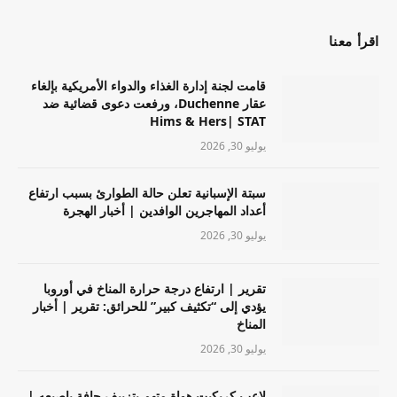
اقرأ معنا
قامت لجنة إدارة الغذاء والدواء الأمريكية بإلغاء
عقار Duchenne، ورفعت دعوى قضائية ضد
Hims & Hers| STAT
يوليو 30, 2026
سبتة الإسبانية تعلن حالة الطوارئ بسبب ارتفاع
أعداد المهاجرين الوافدين | أخبار الهجرة
يوليو 30, 2026
تقرير | ارتفاع درجة حرارة المناخ في أوروبا
يؤدي إلى “تكثيف كبير” للحرائق: تقرير | أخبار
المناخ
يوليو 30, 2026
لاعب كريكيت هواة متهم بتزييف حافة بإصبعه |