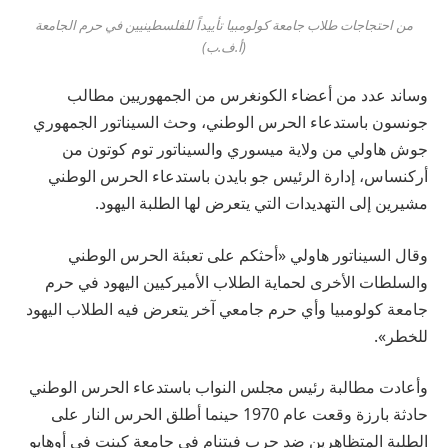
من احتجاجات طلاب جامعة كولومبيا تأييداً للفلسطينيين في حرم الجامعة
(أ.ف.ب)
وساند عدد من أعضاء الكونغرس من الجمهوريين مطالب
جونسون باستدعاء الحرس الوطني، وحث السيناتور الجمهوري
جوش هاولي من ولاية ميسوري والسيناتور توم كوتون من
أركنساس، إدارة الرئيس جو بايدن باستدعاء الحرس الوطني
مشيرين إلى التهديدات التي يتعرض لها الطلبة اليهود.
وقال السيناتور هاولي «أحثكم على تعبئة الحرس الوطني
والسلطات الأخرى لحماية الطلاب الأميركيين اليهود في حرم
جامعة كولومبيا وأي حرم جامعي آخر يتعرض فيه الطلاب اليهود
للخطر».
وأعادت مطالبة رئيس مجلس النواب باستدعاء الحرس الوطني
حادثة بارزة وقعت عام 1970 حينما أطلق الحرس النار على
الطلبة المتظاهرين ضد حرب فيتنام في جامعة كينت في أوهايو