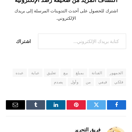
اشترك للحصول على أحدث التدوينات المرسلة إلى بريدك
الإلكتروني.
كتابة بريدك الإلكتروني...
اشتراك
الجمهور
الفنانة
بمبلغ
بيع
تعليق
عباية
عبده
فلكي
فيفي
من
وأول
يصدم
فيسبوك
تويتر
بينتيريست
لينكدإن
Tumblr
البريد
الإلكترو
فريق التحرير