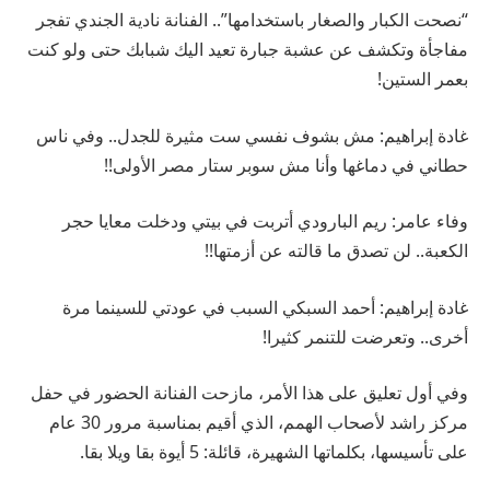
“نصحت الكبار والصغار باستخدامها”.. الفنانة نادية الجندي تفجر
مفاجأة وتكشف عن عشبة جبارة تعيد اليك شبابك حتى ولو كنت
بعمر الستين!
غادة إبراهيم: مش بشوف نفسي ست مثيرة للجدل.. وفي ناس
حطاني في دماغها وأنا مش سوبر ستار مصر الأولى!!
وفاء عامر: ريم البارودي أتربت في بيتي ودخلت معايا حجر
الكعبة.. لن تصدق ما قالته عن أزمتها!!
غادة إبراهيم: أحمد السبكي السبب في عودتي للسينما مرة
أخرى.. وتعرضت للتنمر كثيرا!
وفي أول تعليق على هذا الأمر، مازحت الفنانة الحضور في حفل
مركز راشد لأصحاب الهمم، الذي أقيم بمناسبة مرور 30 عام
على تأسيسها، بكلماتها الشهيرة، قائلة: 5 أيوة بقا ويلا بقا.