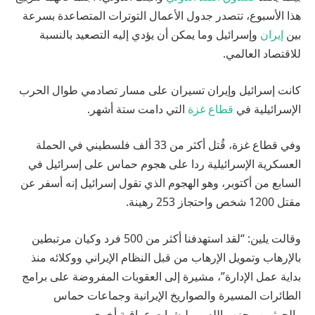
هذا الأسبوع، تتصدر جدول الأعمال التوترات المتصاعدة بسرعة
بين
إيران
وإسرائيل وما يمكن أن يؤدي إليه التصعيد بالنسبة
للاقتصاد العالمي.
كانت إسرائيل وإيران تسيران على مسار تصادمي طوال الحرب
الإسرائيلية في
قطاع غزة
التي دامت ستة أشهر.
وفي قطاع غزة، قُتل أكثر من 33 ألف فلسطيني في الحملة
العسكرية الإسرائيلية ردا على هجوم حماس على إسرائيل في
السابع من أكتوبر، وهو الهجوم الذي تقول إسرائيل إنه أسفر عن
مقتل 1200 شخص واحتجاز 253 رهينة.
وقالت يلين: “لقد استهدفنا أكثر من 500 فرد وكيان مرتبطين
بالإرهاب وتمويل الإرهاب من قبل النظام الإيراني ووكلائه منذ
بداية عمل الإدارة”، مشيرة إلى العقوبات المفروضة على برامج
الطائرات المسيرة والصواريخ الإيرانية وجماعات حماس
والحوثيين وحزب الله وميليشيات عراقية أخرى.