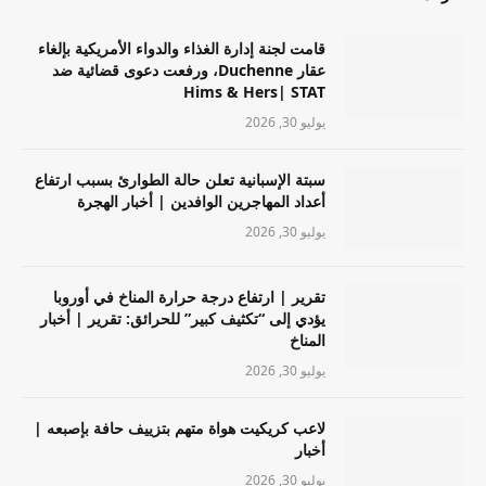
قامت لجنة إدارة الغذاء والدواء الأمريكية بإلغاء
عقار Duchenne، ورفعت دعوى قضائية ضد
Hims & Hers| STAT
يوليو 30, 2026
سبتة الإسبانية تعلن حالة الطوارئ بسبب ارتفاع
أعداد المهاجرين الوافدين | أخبار الهجرة
يوليو 30, 2026
تقرير | ارتفاع درجة حرارة المناخ في أوروبا
يؤدي إلى “تكثيف كبير” للحرائق: تقرير | أخبار
المناخ
يوليو 30, 2026
لاعب كريكيت هواة متهم بتزييف حافة بإصبعه |
أخبار
يوليو 30, 2026