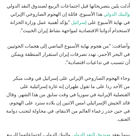
أدلت يلين بتصريحاتها قبل اجتماعات الربيع لصندوق النقد الدولي
والبنك الدولي
هذا الأسبوع، قائلة إن الهجوم الصاروخي الإيراني
في نهاية الأسبوع على
إسرائيل
“يؤكد أهمية عمل وزارة الخزانة
لاستخدام أدواتنا الاقتصادية لمواجهة نشاط إيران الخبيث”.
وأضافت: “من هجوم نهاية الأسبوع الماضي إلى هجمات الحوثيين
في البحر الأحمر، تهدد تصرفات إيران استقرار المنطقة ويمكن
أن تتسبب في تداعيات اقتصادية”.
وجاء الهجوم الصاروخي الإيراني على إسرائيل في وقت مبكر
من الأحد ردا على ما تقول طهران إنه غارة إسرائيلية على
القنصلية الإيرانية في سوريا في وقت سابق من هذا الشهر. وقال
قائد الجيش الإسرائيلي امس الاثنين إن بلاده سترد على الهجوم،
في حين حذر زعماء العالم من الانتقام، في محاولة لتجنب دوامة
العنف.
بينما يعقد
صندوق النقد الدولي
والبنك الدولي، اجتماعاتهما للربيع