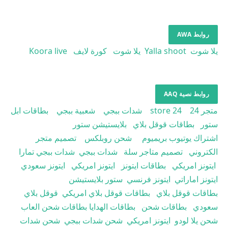
روابط AWA
يلا شوت
Yalla shoot
يلا شوت
كورة لايف
Koora live
روابط نصية AAQ
متجر 24
store 24
شدات ببجي
شعبية ببجي
بطاقات ابل
ستور
بطاقات قوقل بلاي
بلايستيشن ستور
اشتراك يوتيوب بريميوم
شحن روبلكس
تصميم متجر
الكتروني
تصميم متاجر سلة
شدات ببجي
شدات ببجي تمارا
ايتونز امريكي
بطاقات ايتونز
ايتونز امريكي
ايتونز سعودي
ايتونز اماراتي
ايتونز فرنسي
ستور بلايستيشن
بطاقات قوقل بلاي
بطاقات قوقل بلاي امريكي
قوقل بلاي
سعودي
بطاقات شحن
بطاقات الهدايا
بطاقات شحن العاب
شحن يلا لودو
ايتونز امريكي
شحن شدات ببجي
شحن شدات