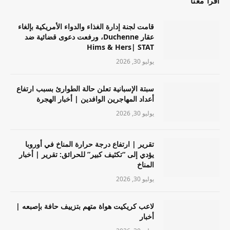
اقرأ معنا
قامت لجنة إدارة الغذاء والدواء الأمريكية بإلغاء
عقار Duchenne، ورفعت دعوى قضائية ضد
Hims & Hers| STAT
يوليو 30, 2026
سبتة الإسبانية تعلن حالة الطوارئ بسبب ارتفاع
أعداد المهاجرين الوافدين | أخبار الهجرة
يوليو 30, 2026
تقرير | ارتفاع درجة حرارة المناخ في أوروبا
يؤدي إلى “تكثيف كبير” للحرائق: تقرير | أخبار
المناخ
يوليو 30, 2026
لاعب كريكيت هواة متهم بتزييف حافة بإصبعه |
أخبار