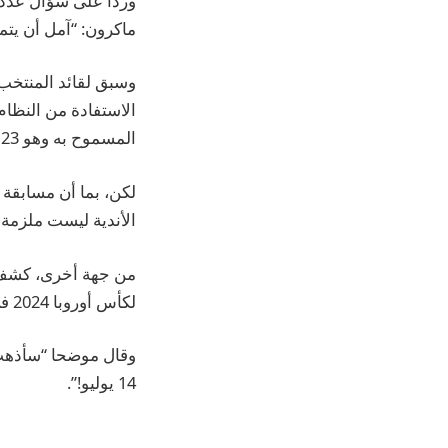
وردا على سؤال عدد 
ماكرون: “آمل أن يتم
وسبق لقائد المنتخب 
الاستفادة من النظام
المسموح به وهو 23 عاما.
لكن، بما أن مسابقة ك
الأندية ليست ملزمة ب
من جهة أخرى، كشف ما
لكأس أوروبا 2024 في حال تمكنت فرنسا من التأهل، على غرار ما يفعله في كل بطولة كروية كبرى.
وقال موضحا “سأذهب إ
14 يوليو!”.