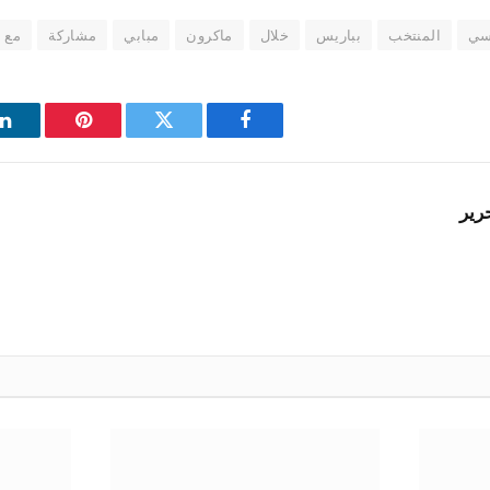
سي
المنتخب
بباريس
خلال
ماكرون
مبابي
مشاركة
مع
فيسبوك
تويتر
بينتيريست
ل
رير