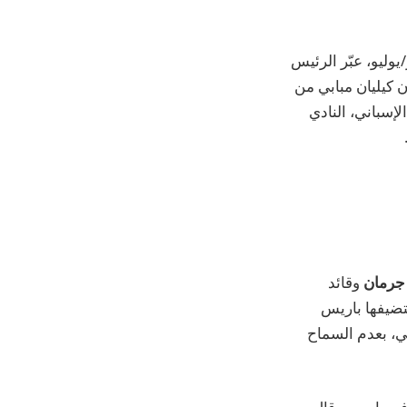
ن مئة يوم من الفعالية الرياضية العالمية التي تنطلق في 26 تموز/يوليو، عبّر الرئيس
 كيليان مبابي من
إسباني، النادي
جرمان
وقائد
تضيفها باريس
بي، بعدم السماح