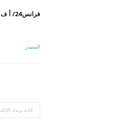
فرانس24/ أ ف ب
المصدر
كتابة بريدك الإلكتروني...