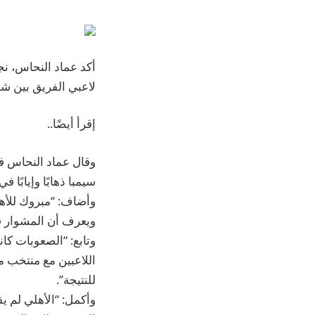
أكد عماد النحاس، نج
لاعبي الفريق بين شو
إقرأ أيضًا..
وقال عماد النحاس في
سيمبا ذهابًا وإيابًا ف
وأضاف: “مبروك للأهلي
ويعرف أن المشوار في
وتابع: “الصعوبات كا
اللاعبين مع منتخب 
للنتيجة”.
وأكمل: “الأهلي لم ي