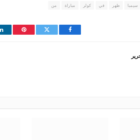
سيمبا
ظهر
في
كولر
مباراة
من
فيسبوك
تويتر
بينتيريست
ل
رير