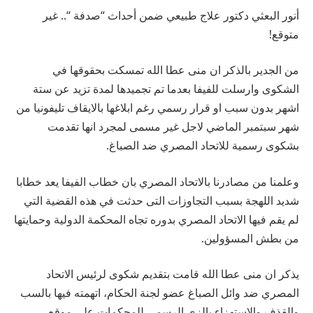
أنور البعثي دكتور علاج طبيعي ضمن أحداث “صدفة “.. غير
متوقع!
من الجدير بالذكر ان منى عطا الله تمسكت بحقوقها في
الشكوى وارسلت للفيفا بعدما تم تجميدها لمدة تزيد عن ستة
اشهر بدون سبب او قرار رسمي رغم ابلاغها بالايقاف تليفونيا من
شهر سبتمبر الماضي لاجل غير مسمى لمجرد انها تقدمت
بشكوى رسمية للاتحاد المصري ضد الصباغ.
وعلمنا من مصادرنا بالاتحاد المصري بان خطاب الفيفا يعد خطابا
شديد اللهجة بسبب التجاوزات التى حدثت في هذه القضية التي
لم يقم فيها الاتحاد المصري بدوره تجاه المحكمة الدولية وحمايتها
من بطش المسؤولين.
يذكر ان منى عطا الله قامت بتقديم شكوى لرئيس الاتحاد
المصري ضد وائل الصباغ عضو لجنة الحكام، اتهمته فيها بالسب
والقذف والاستهزاء بالزي الرسمي للمحكمات على موقع