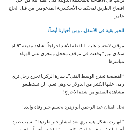
افصاح الطريق لمحكمات الأسكندرية المدعومين من قبل الحاج
عامر.
للخبر بقية في الأسفل.. ومن أخبارنا أيضاً:
موقف لاتحسد عليه.. اللقطة الأشد احراجاً.. شاهد مذيعة “قناة
سكاي نيوز” وقعت في موقف مخجل ومخزي على الهواء
مباشرة!
“الفضيحة تجتاح الوسط الفني”.. سارة الزكريا تحرج رجل ثري
رمى عليها الكثير من الدولارات وهي تغني! لن تستطيعوا
مشاهدة الفيديو من شدة الاحراج!
نجل الفنان عبد الرحمن أبو زهرة يحسم خبر وفاة والده!
” انهارت بشكل هستيري بعد انتشار خبر طردها “.. سبب طرد
أجمل اعلامية في قناة “سكاي نيوز” انكشف أخيراً والجمهور