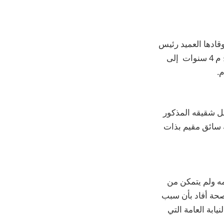
وقادها العميد رئيس
مباحث المديرية وضباط وحدة مباحث مركز شرطة دار السلام بوصول الطفل مؤيد ر ح م 4 سنوات إلى
.
ناء لهو نجل شقيقه المذكور
ناحية إصطدمت بـه ” ميكروباص ” قيادة المدعو مؤمن م ا م 34 سنة سائق مقيم بذات
ه ولم يتمكن من
صحة أفاد بأن سبب
ابة العامة التي