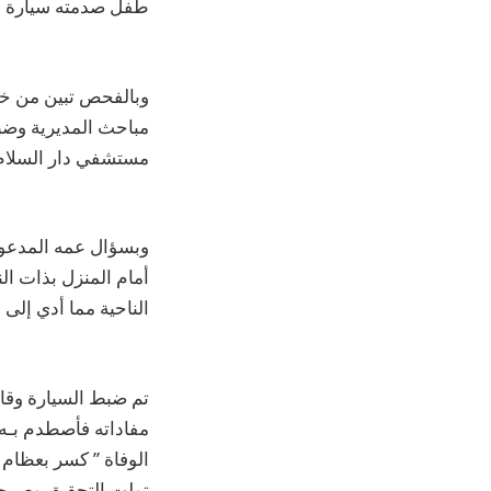
طفل صدمته سيارة بد
وبالفحص تبين من خلا
مستشفي دار السلام ا
الناحية مما أدي إلى و
تم ضبط السيارة وقا
مفاداته فأصطدم بـه
الوفاة ” كسر بعظام 
تولت التحقيق وصرحت