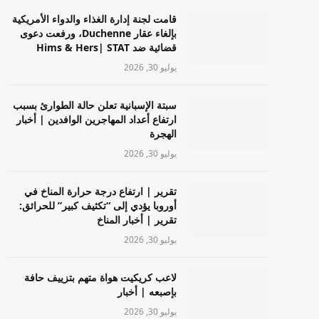
قامت لجنة إدارة الغذاء والدواء الأمريكية
بإلغاء عقار Duchenne، ورفعت دعوى
قضائية ضد Hims & Hers| STAT
يوليو 30, 2026
سبتة الإسبانية تعلن حالة الطوارئ بسبب
ارتفاع أعداد المهاجرين الوافدين | أخبار
الهجرة
يوليو 30, 2026
تقرير | ارتفاع درجة حرارة المناخ في
أوروبا يؤدي إلى “تكثيف كبير” للحرائق:
تقرير | أخبار المناخ
يوليو 30, 2026
لاعب كريكيت هواة متهم بتزييف حافة
بإصبعه | أخبار
يوليو 30, 2026