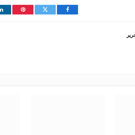
فيسبوك
تويتر
بينتيريست
ل
رير