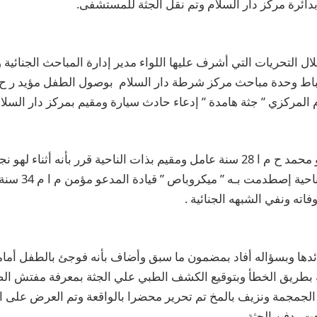
ائرة مركز دار السلام وتم نقل الجثة للمستشفى.
ل التحريات التي أشرف عليها اللواء مدير إدارة المباحث الجنائية 
لمركزي ” جثة هامدة ” إدعاء حادث سيارة ومقيم بمركز دار السلام
وبسؤال عمه المدعو محمد ح م ا 28 سنة عامل ومقيم بذات الناحية قرر بأنه أث
أمام المنزل بذات ال
فاته ونفي الشبهه الجنائية .
ئدها وبسؤاله أفاد بمضمون ما سبق وأضاف بأنه فوجئ بالطفل أمام
 بطريق الخطأ وبتوقيع الكشف الطبي علي الجثة بمعرفة مفتش ال
الجمجمة ونزيف بالمخ تم تحرير محضرا بالواقعة وتم العرض على الني
 بدفن الجثة.