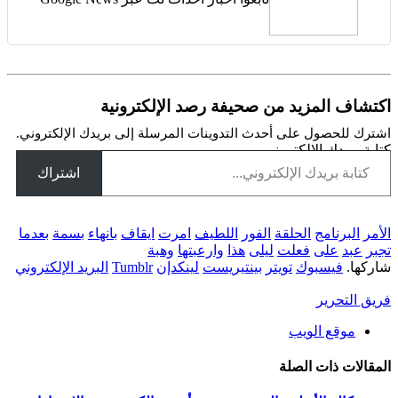
اكتشاف المزيد من صحيفة رصد الإلكترونية
اشترك للحصول على أحدث التدوينات المرسلة إلى بريدك الإلكتروني.
كتابة بريدك الإلكتروني...
اشتراك
الأمر
البرنامج
الحلقة
الفور
اللطيف
امرت
ايقاف
بانهاء
بسمة
بعدما
تجبر
عبد
على
فعلت
ليلى
هذا
وارعبتها
وهبة
شاركها.
فيسبوك
تويتر
بينتيريست
لينكدإن
Tumblr
البريد الإلكتروني
فريق التحرير
موقع الويب
المقالات
ذات الصلة