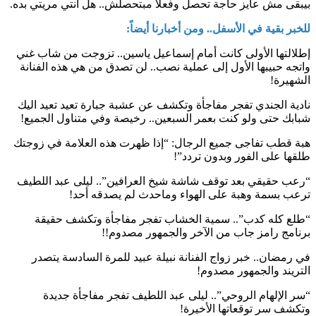
بيبقى مش عايز حاجة تحصل وفعلا مبتحصلش.. هل أنتي مريتي بده.
للخبر بقية في الأسفل.. ومن أخبارنا أيضاً:
إطلالتها الأولى كانت أمام إسماعيل ياسين.. تزوجت من شاب غني
واتجه حبيبها الأول إلى عملية نصب.. لن تصدق من هي هذه الفنانة
الشهيرة!
نادية الجندي تفجر مفاجأة وتكشف عن عشبة جبارة تعيد تعيد اليك
شبابك حتى ولو كنت بعمر السبعين.. رخيصة وفي متناول الجميع!
هبة قطب تفاجى جميع الرجال: “إذا ظهرت هذه العلامة في زوجتك
طلقها على الفور وبدون تردد”!
“رعب حقيقي بعد توقف شاشة شيخ العرافين”.. ليلى عبد اللطيف
ترعب بسمة وهبة على الهواء وماحدث لم يصدقه أحد!
“طلع كله كدب”.. سمية الخشاب تفجر مفاجأة وتكشف حقيقة
برنامج رامز جاب من الآخر والجمهور مصدوم!!
في رمضان.. خبر زواج الفنانة نبيلة عبيد للمرة السادسة يتصدر
التريند والجمهور مصدوم!
“سر الإلهام الروحي”.. ليلى عبد اللطيف تفجر مفاجأة جديدة
وتكشف سر توقعاتها الأخيرة!