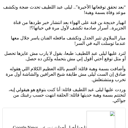
“بعد تحقق توقعاتها الأخيرة”.. ليلى عبد اللطيف تحدث ضجة وتكشف
موعد وفاة بسمة وهبة!
انهيار خديجة بن قنة على الهواء بعد انتشار خبر طردها من قناة
الجزيرة.. أسرار صادمة تكشف لأول مرة في حياتها؟!
ميار الببلاوي تثير الجدل وتكشف مافعله الفنان ياسر جلال معها
عندما توسلت اليه في السر!
لترد عليها ليلى عبد اللطيف: طبعا، بقول لا يارب مش عايزها تحصل
أو مثل توقع أختي أقول إني مش بتحمله ولكن ده حصل.
وأضافت بسمة وهبة قائلة: أقسم بالله العظيم الكلام اللي هقوله
صادق إن الست ليلى مش طايقة شيخ العرافين والشاشة أول مرة
تخرب ومتشتغلش.
وردت عليها ليلى عبد اللطيف قائلة: أنا كنت بتوقع هو هيقولي إيه،
لتختتم بسمة وهبة حديثها قائلة: الحلقة انتهت حسب رغبتك من
جواكي.
تابعوا أخبار أحداث نت عبر Google News