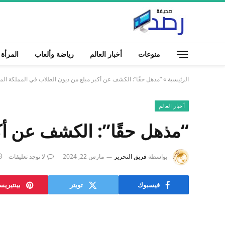
منوعات
أخبار العالم
رياضة وألعاب
المرأة
الرئيسية
»
“مذهل حقًا”: الكشف عن أكبر مبلغ من ديون الطلاب في المملكة الم
أخبار العالم
“مذهل حقًا”: الكشف عن أك
بواسطة
فريق التحرير
مارس 22, 2024
لا توجد تعليقات
فيسبوك
تويتر
بينتيري