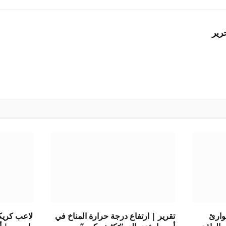
رير
طوارئ
تقرير | ارتفاع درجة حرارة المناخ في
لاعب كريك