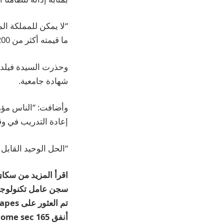
“لا يمكن للمملكة ال
ما قيمته أكثر من 200 ألف جنيه إسترليني من الديون.”
وحذرت السيدة فيلد 
شهادة جامعية.
وأضافت: “الناس مؤه
إعادة التدريب في وق
“الحل الوحيد القابل 
اقرأ المزيد من سكاي
سجن عامل تكنولوجيا 
تم العثور على vapes غير قانونية في مخبأ الحرب العالمية الثانية
أنفق Home sec 165 ألف جنيه إسترليني على رحلة خاصة