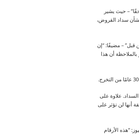
 البيانات بأنها “مذهلة حقًا” – حيث يشير
جين يشعرون بالقلق بشأن سداد القروض،
لم أواجهه من قبل” – مضيفًا: “إن
بالملاحظة أن هذا
ى 9٪ من أرباحهم فوق حد السداد. علاوة على
 أنها لن تؤثر على
ز: “هذه الأرقام