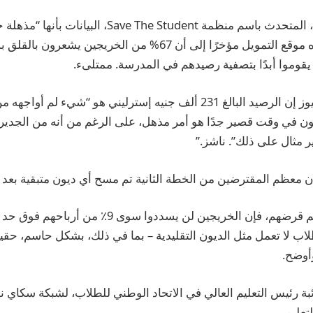
ووصف توم ألينجهام، المتحدث باسم منظمة Save The Student،
استطلاع للرأي أجراه موقع التمويل مؤخرًا إلى أن 67% من الخري
وقال لشبكة سكاي نيوز إن الرصيد البالغ 231 ألف جنيه إسترليني هو “شيء 
يون في وقت قصير جدًا هو أمر مذهل، على الرغم من أنه من الجدير 
ر مثال على ذلك”. ناشز.”
ظم المقترضين من الخطة الثانية تم مسح أي ديون متبقية بعد 30 عامًا من التخرج.
“بغض النظر عن حجم قرضهم، فإن الخريجين لن يسددوا سو
ب لا تعمل مثل الديون التقليدية – بما في ذلك، بشكل حاسم، حقيقة
أوضح.
بة رئيس التعليم العالي في الاتحاد الوطني للطلاب، لشبكة سكاي نيو
لتعليمي.