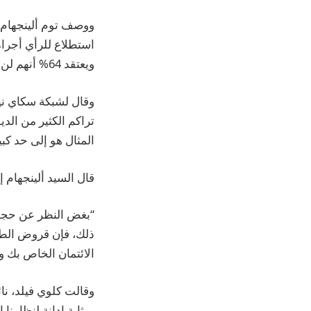
ويعتقد 64% أنهم لن يقوموا أبدًا بتصفية رصيدهم في المدرسة. ممتلىء.
تراكم الكثير من الد
المثال هو إلى حد كبي
قال السيد ألينجهام إن مع
ذلك، فإن قروض الطلا
الائتمان الخاص بك و
وقالت كلوي فيلد، نائ
بمثابة إدانة لنظامنا ا