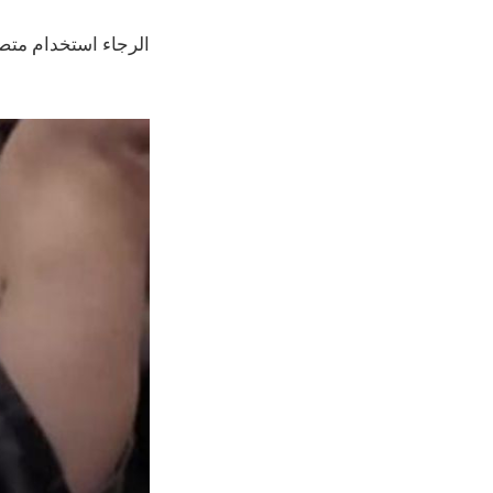
الرجاء استخدام متصفح Chrome للحصول على مشغل فيديو يسهل 