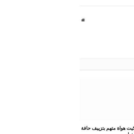
الإلكتروني
موقع
الويب
يت هواة متهم بتزييف حافة