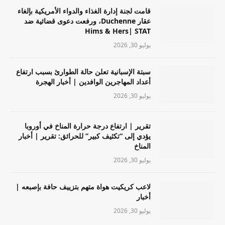
قامت لجنة إدارة الغذاء والدواء الأمريكية بإلغاء
عقار Duchenne، ورفعت دعوى قضائية ضد
Hims & Hers| STAT
يوليو 30, 2026
سبتة الإسبانية تعلن حالة الطوارئ بسبب ارتفاع
أعداد المهاجرين الوافدين | أخبار الهجرة
يوليو 30, 2026
تقرير | ارتفاع درجة حرارة المناخ في أوروبا
يؤدي إلى “تكثيف كبير” للحرائق: تقرير | أخبار
المناخ
يوليو 30, 2026
لاعب كريكيت هواة متهم بتزييف حافة بإصبعه |
أخبار
يوليو 30, 2026