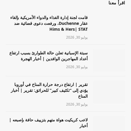
اقرأ معنا
قامت لجنة إدارة الغذاء والدواء الأمريكية بإلغاء
عقار Duchenne، ورفعت دعوى قضائية ضد
Hims & Hers| STAT
يوليو 30, 2026
سبتة الإسبانية تعلن حالة الطوارئ بسبب ارتفاع
أعداد المهاجرين الوافدين | أخبار الهجرة
يوليو 30, 2026
تقرير | ارتفاع درجة حرارة المناخ في أوروبا
يؤدي إلى “تكثيف كبير” للحرائق: تقرير | أخبار
المناخ
يوليو 30, 2026
لاعب كريكيت هواة متهم بتزييف حافة بإصبعه |
أخبار