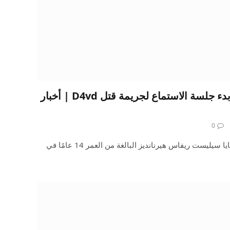
تظهر الأدلة الرسومية مع بدء جلسة الاستماع لجريمة قتل D4vd | أخبار
0
آخر الأخبارتم عرض صور بيانية لبقايا سيليست ريفاس هيرنانديز البالغة من العمر 14 عامًا في