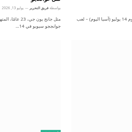
بواسطة
فريق التحرير
يوليو 13, 2026
مقر وكالة الشرطة الوطنية الكورية في سيول. تصوير آسيا اليوم 14 يوليو (آسيا اليوم) – لعب
مثل جانج يون ج
جوانججو سيوبو في 14…