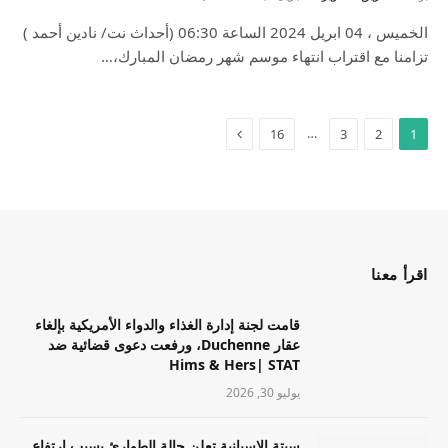
الخميس ، 04 ابريل 2024 الساعة 06:30 (أحداث نت/ نادين أحمد )
تزامنا مع اقتراب انتهاء موسم شهر رمضان المبارك،…
…
16
3
2
1
اقرأ معنا
قامت لجنة إدارة الغذاء والدواء الأمريكية بإلغاء
عقار Duchenne، ورفعت دعوى قضائية ضد
Hims & Hers| STAT
يوليو 30, 2026
سبتة الإسبانية تعلن حالة الطوارئ بسبب ارتفاع