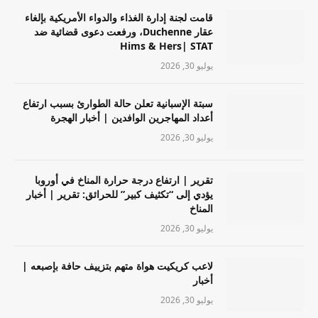
قامت لجنة إدارة الغذاء والدواء الأمريكية بإلغاء
عقار Duchenne، ورفعت دعوى قضائية ضد
Hims & Hers| STAT
يوليو 30, 2026
سبتة الإسبانية تعلن حالة الطوارئ بسبب ارتفاع
أعداد المهاجرين الوافدين | أخبار الهجرة
يوليو 30, 2026
تقرير | ارتفاع درجة حرارة المناخ في أوروبا
يؤدي إلى “تكثيف كبير” للحرائق: تقرير | أخبار
المناخ
يوليو 30, 2026
لاعب كريكيت هواة متهم بتزييف حافة بإصبعه |
أخبار
يوليو 30, 2026