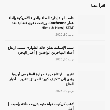
اقرأ معنا
قامت لجنة إدارة الغذاء والدواء الأمريكية بإلغاء
عقار Duchenne، ورفعت دعوى قضائية ضد
Hims & Hers| STAT
يوليو 30, 2026
سبتة الإسبانية تعلن حالة الطوارئ بسبب ارتفاع
أعداد المهاجرين الوافدين | أخبار الهجرة
يوليو 30, 2026
تقرير | ارتفاع درجة حرارة المناخ في أوروبا
يؤدي إلى “تكثيف كبير” للحرائق: تقرير | أخبار
المناخ
يوليو 30, 2026
لاعب كريكيت هواة متهم بتزييف حافة بإصبعه |
أخبار