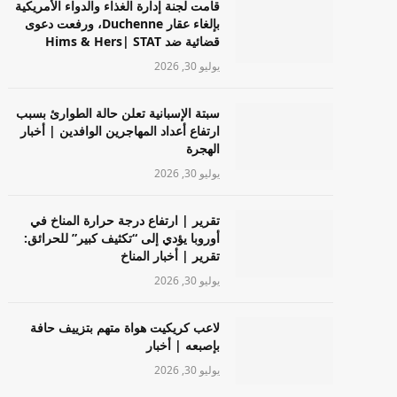
قامت لجنة إدارة الغذاء والدواء الأمريكية
بإلغاء عقار Duchenne، ورفعت دعوى
قضائية ضد Hims & Hers| STAT
يوليو 30, 2026
سبتة الإسبانية تعلن حالة الطوارئ بسبب
ارتفاع أعداد المهاجرين الوافدين | أخبار
الهجرة
يوليو 30, 2026
تقرير | ارتفاع درجة حرارة المناخ في
أوروبا يؤدي إلى “تكثيف كبير” للحرائق:
تقرير | أخبار المناخ
يوليو 30, 2026
لاعب كريكيت هواة متهم بتزييف حافة
بإصبعه | أخبار
يوليو 30, 2026