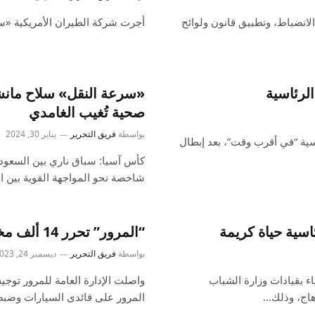
الانضباط، وتطبيق قانون ولوائح
أجرت شركة الطيران الأمريكية «
الرئاسية
«سرعة النقل» سلاح مان
صحية تُغيب الغامدي
بواسطة
فريق التحرير
يناير 30, 2024
سية “في أقرب وقت”، بعد إبطال
كأس آسيا: سباق ناري بين السعودية
شاخصة نحو المواجهة القوية بين ا
اسية حياة كريمة
“المرور” تحرر 14 ألف مخالفة تجاوز سرعة خلال 24 ساعة
بواسطة
فريق التحرير
ديسمبر 24, 2023
 بقيادات وزارة الشباب
واصلت الإدارة العامة للمرور توجي
هاج، وذلك…
المرور على قائدى السيارات وضبط