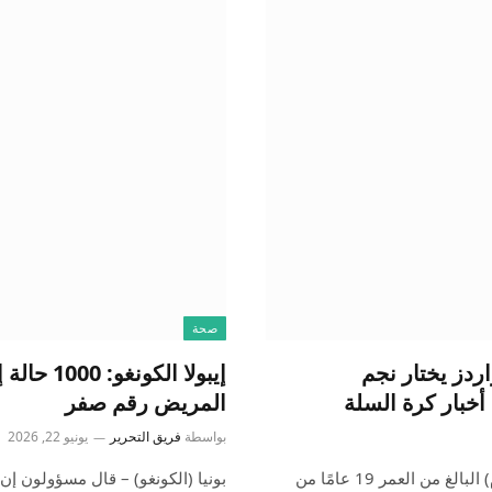
صحة
لاميركي للمحترفين 2026: ويزاردز يختار نجم
المريض رقم صفر
بواسطة
فريق التحرير
يونيو 22, 2026
تم خطف المهاجم البالغ من العمر 6 أقدام و 8 بوصات (2.03 م) البالغ من العمر 19 عامًا من
بونيا (الكونغو) – قال مسؤولون إ