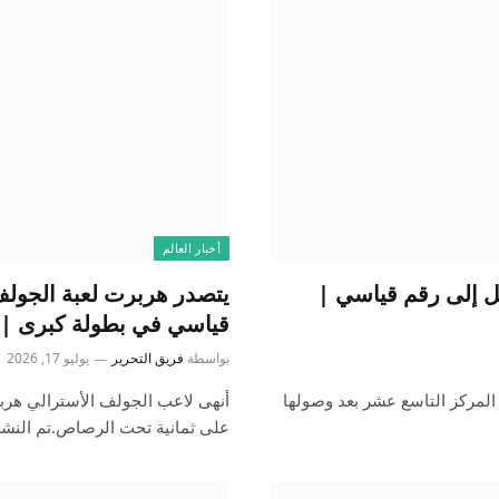
أخبار العالم
صل إلى رقم قياسي |
يتصدر هربرت لعبة الجولف 
قياسي في بطولة كبرى | أ
بواسطة
فريق التحرير
يوليو 17, 2026
ي تصنيفها بفارق 12 مركزًا لتحتل المركز التاسع عشر بعد وصولها
أنهى لاعب الجولف الأسترالي هربرت
على ثمانية تحت الرصاص.تم النشر بت