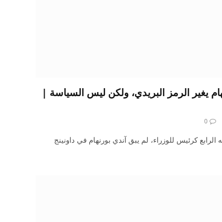
ورنهام يغير الرمز البريدي، ولكن ليس السياسة |
0
الرابع كرئيس للوزراء، لم يبق آندي بورنهام في داونينج