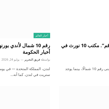
أخبار العالم
رئيس الوزراء البريطاني آندي بورنهام يفتتح “رقم”. مكتب 10 نورث في
رقم 10 شمال لأندي ب
أخبار الحكومة
بواسطة
فريق التحرير
يوليو 24, 2026
ضباط الشرطة يحرسون مدخل منزل هيرون، الذي سيضم المبنى رقم 10 شمالًا، بينما يوجد
لندن، المملكة المتحدة — في يومه 
ستريت في لندن. كما أنه…