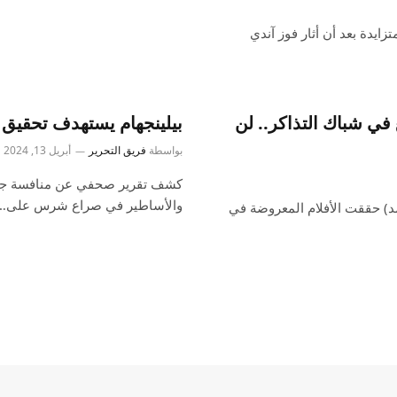
زايدة بعد أن أثار فوز آندي
ي شباك التذاكر.. لن
بيلينجهام يستهدف تحقيق 
بواسطة
فريق التحرير
أبريل 13, 2024
كشف تقرير صحفي عن منافسة جود 
والأساطير في صراع شرس على…
1 (أحداث نت/ بسمة أحمد) حققت الأفلام المعروضة في