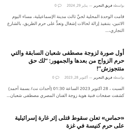
بواسطة
فريق التحرير
يناير 29, 2024
0
قامت الوحدة المحلية لحيِّ ثالث مدينة الإسماعيلية، مساء اليوم
الاثنين، بتنفيذ إزالة لحالات إشغال وتعدٍّ على حرم الطريق، بالشارع
التجاري،…
أول صورة لزوجة مصطفى شعبان السابقة والتي
حرم الزواج من بعدها والجمهور: “لك حق
متتجوزش”!
بواسطة
فريق التحرير
أكتوبر 28, 2023
0
السبت ، 28 اكتوبر 2023 الساعة 01:30 (أحداث نت/ بسمة أحمد)
كشفت صفحات فنية هوية زوجة الفنان المصري مصطفى شعبان…
«حماس» تعلن سقوط قتلى إثر غارة إسرائيلية
على حرم كنيسة في غزة