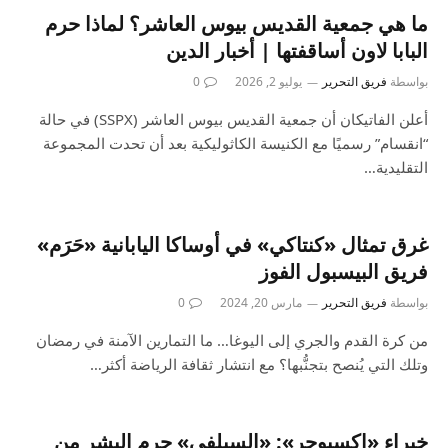
ما هي جمعية القديس بيوس العاشر؟ لماذا حرم
البابا لاون أساقفتها | أخبار الدين
بواسطة
فريق التحرير
يوليو 2, 2026
0
أعلن الفاتيكان أن جمعية القديس بيوس العاشر (SSPX) في حالة
“انقسام” رسميًا مع الكنيسة الكاثوليكية بعد أن تحدت المجموعة
التقليدية…
غرق تمثال «كنتاكي» في أوساكا اليابانية «حَرَم»
فريق البيسبول الفوز
بواسطة
فريق التحرير
مارس 20, 2024
0
من كرة القدم والجري إلى اليوغا… ما التمارين الآمنة في رمضان
وتلك التي يُنصح بتجنُّبها؟ مع انتشار ثقافة الرياضة أكثر…
خبراء «إكسبوجر»: «السيلفي» حرم البشر من