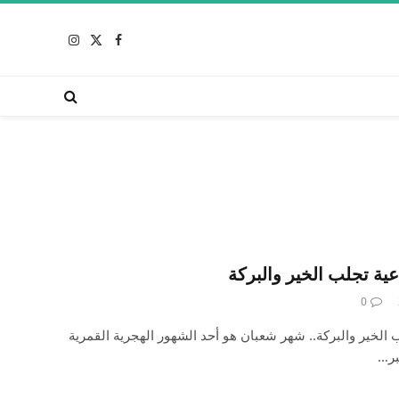
X
فيسبوك
الانستغرام
(Twitter)
ة تجلب الخير والبركة
0
لخير والبركة.. شهر شعبان هو أحد الشهور الهجرية القمرية
بر…