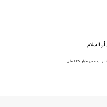
أو السلام
مركبة عسكرية إسرائيلية مغطاة بشبكة للحماية من دوريات الطائرات بدون طيار FPV على