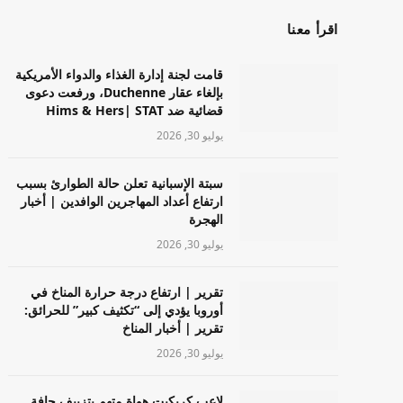
اقرأ معنا
قامت لجنة إدارة الغذاء والدواء الأمريكية
بإلغاء عقار Duchenne، ورفعت دعوى
قضائية ضد Hims & Hers| STAT
يوليو 30, 2026
سبتة الإسبانية تعلن حالة الطوارئ بسبب
ارتفاع أعداد المهاجرين الوافدين | أخبار
الهجرة
يوليو 30, 2026
تقرير | ارتفاع درجة حرارة المناخ في
أوروبا يؤدي إلى “تكثيف كبير” للحرائق:
تقرير | أخبار المناخ
يوليو 30, 2026
لاعب كريكيت هواة متهم بتزييف حافة