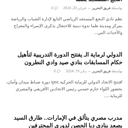
بواسطة
فريق التحرير
فبراير 20, 2024
0
نظم نادي النجع المستجد الرياضي التابع لإدارة الشباب والرياضة
بمركز ومدينة طما ندوة دينية للاحتفال بذكرى الإسراء والمعراج
والأحداث التي…
الدولي لرماية الـ يفتتح الدورة التدريبية لتأهيل
حكام المسابقات بنادي صيد وادي النطرون
بواسطة
فريق التحرير
يناير 19, 2024
0
افتتح الاتحاد الدولي للرماية الحركية ipsc دورة ضباط ميدان وأمان،
بحضور اللواء حازم حسني رئيس الاتحادين الأفريقي والمصري
للرماية ،…
مدرب مصري يتألق في الإمارات.. طارق السيد
يصعد بنادي دبا الحصن لدوري المحترفين