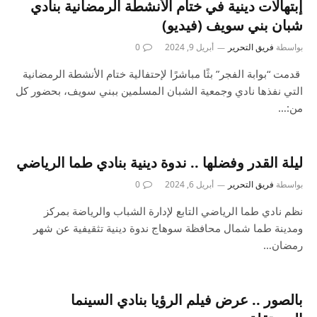
إبتهالات دينية في ختام الأنشطة الرمضانية بنادي
شبان بني سويف (فيديو)
بواسطة
فريق التحرير
أبريل 9, 2024
0
قدمت “بوابة الفجر” بثًا مباشرًا لإحتفالية ختام الأنشطة الرمضانية
التي نفذها نادي وجمعية الشبان المسلمين ببني سويف، بحضور كل
من:…
ليلة القدر وفضلها .. ندوة دينية بنادي طما الرياضي
بواسطة
فريق التحرير
أبريل 6, 2024
0
نظم نادي طما الرياضي التابع لإدارة الشباب والرياضة بمركز
ومدينة طما شمال محافظة سوهاج ندوة دينية تثقيفية عن شهر
رمضان…
بالصور .. عرض فيلم الرؤيا بنادي السينما