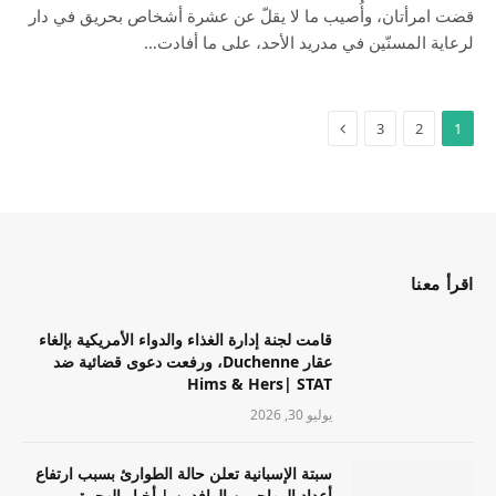
قضت امرأتان، وأُصيب ما لا يقلّ عن عشرة أشخاص بحريق في دار
لرعاية المسنّين في مدريد الأحد، على ما أفادت…
3
2
1
اقرأ معنا
قامت لجنة إدارة الغذاء والدواء الأمريكية بإلغاء
عقار Duchenne، ورفعت دعوى قضائية ضد
Hims & Hers| STAT
يوليو 30, 2026
سبتة الإسبانية تعلن حالة الطوارئ بسبب ارتفاع
أعداد المهاجرين الوافدين | أخبار الهجرة