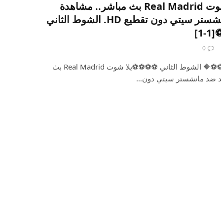
اللجوء لوقت إضافي يلا شوت Real Madrid بث مباشر.. مشاهدة
مباراة ريال مدريد ضد مانشستر سيتي دون تقطيع HD. الشوط الثاني
1]
0
اللجوء لوقت إضافي ⚽⚽[1_1⚽⚽⚽🔶 الشوط الثاني ⚽⚽⚽⚽يلا شوت Real Madrid بث
ريد ضد مانشستر سيتي دون…