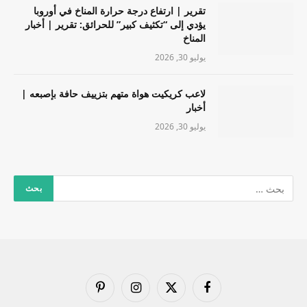
تقرير | ارتفاع درجة حرارة المناخ في أوروبا
يؤدي إلى “تكثيف كبير” للحرائق: تقرير | أخبار
المناخ
يوليو 30, 2026
لاعب كريكيت هواة متهم بتزييف حافة بإصبعه |
أخبار
يوليو 30, 2026
فيسبوك
X
الانستغرام
بينتيريست
(Twitter)