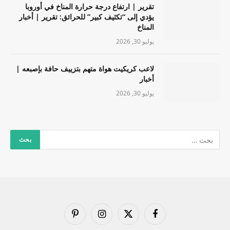
تقرير | ارتفاع درجة حرارة المناخ في أوروبا
يؤدي إلى “تكثيف كبير” للحرائق: تقرير | أخبار
المناخ
يوليو 30, 2026
لاعب كريكيت هواة متهم بتزييف حافة بإصبعه |
أخبار
يوليو 30, 2026
فيسبوك
X
الانستغرام
بينتيريست
(Twitter)