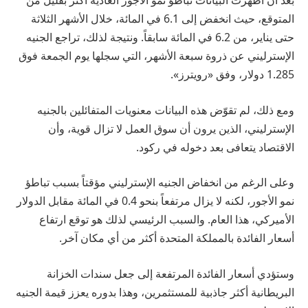
بعد أن أظهرت البيانات تباطؤ نمو الأجور العادية أكثر بقليل من
المتوقع، حيث انخفض إلى 6.1 في المائة، خلال الأشهر الثلاثة
حتى يناير، من 6.2 في المائة سابقاً. ونتيجة لذلك، تراجع الجنيه
الإسترليني عن ذروة سبعة الأشهر، التي سجلها يوم الجمعة فوق
1.285 دولار، وفق «رويترز».
ومع ذلك، لم تقوّض هذه البيانات معنويات المتفائلين بالجنيه
الإسترليني، الذين يرون أن سوق العمل لا تزال قوية، وأن
الاقتصاد يتعافى بعد دخوله في ركود.
وعلى الرغم من انخفاض الجنيه الإسترليني مؤقتاً بسبب تباطؤ
نمو الأجور، لكنه لا يزال مرتفعاً بنحو 0.4 في المائة مقابل الدولار
الأميركي، هذا العام. والسبب الرئيسي لذلك هو توقع ارتفاع
أسعار الفائدة بالمملكة المتحدة أكثر من أي مكان آخر.
وستؤدي أسعار الفائدة المرتفعة إلى جعل سندات الخزانة
البريطانية أكثر جاذبية للمستثمرين، وهذا بدوره يعزز قيمة الجنيه