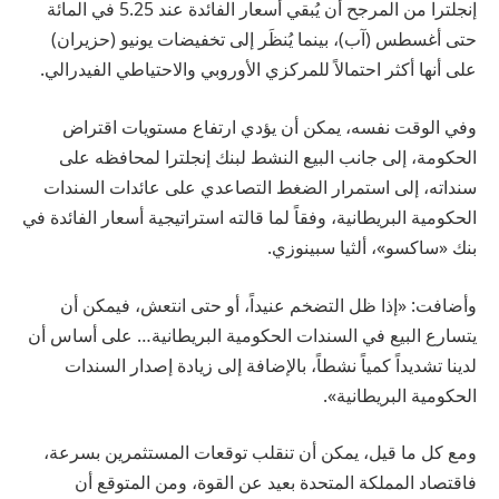
إنجلترا من المرجح أن يُبقي أسعار الفائدة عند 5.25 في المائة
حتى أغسطس (آب)، بينما يُنظَر إلى تخفيضات يونيو (حزيران)
على أنها أكثر احتمالاً للمركزي الأوروبي والاحتياطي الفيدرالي.
وفي الوقت نفسه، يمكن أن يؤدي ارتفاع مستويات اقتراض
الحكومة، إلى جانب البيع النشط لبنك إنجلترا لمحافظه على
سنداته، إلى استمرار الضغط التصاعدي على عائدات السندات
الحكومية البريطانية، وفقاً لما قالته استراتيجية أسعار الفائدة في
بنك «ساكسو»، ألثيا سبينوزي.
وأضافت: «إذا ظل التضخم عنيداً، أو حتى انتعش، فيمكن أن
يتسارع البيع في السندات الحكومية البريطانية… على أساس أن
لدينا تشديداً كمياً نشطاً، بالإضافة إلى زيادة إصدار السندات
الحكومية البريطانية».
ومع كل ما قيل، يمكن أن تنقلب توقعات المستثمرين بسرعة،
فاقتصاد المملكة المتحدة بعيد عن القوة، ومن المتوقع أن