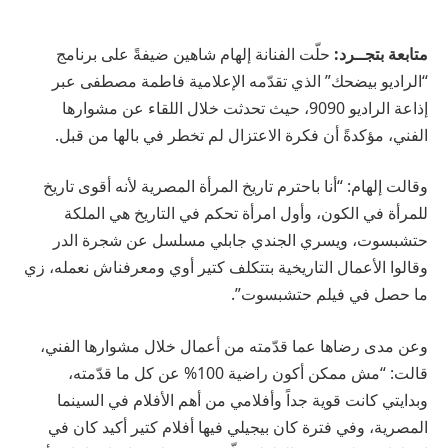
متابعة بتجــرد:
حلّت الفنانة إلهام شاهين ضيفةً على برنامج
“الراديو بيضحك” الذي تقدّمه الإعلامية فاطمة مصطفى عبر
إذاعة الراديو 9090، حيث تحدثت خلال اللقاء عن مشوارها
الفني، مؤكدةً أن فكرة الاعتزال لم تخطر في بالها من قبل.
وقالت إلهام: “أنا باحترم تاريخ المرأة المصرية لأنه أقوى تاريخ
للمرأة في الكون، وأول امرأة تحكم في التاريخ هي الملكة
حتشبسوت، ويسري الجندي جابلي مسلسل عن شجرة الدر
وقالوا الأعمال التاريخية بتتكلف كتير أوي ومعرفناش نعمله، زي
ما حصل في فيلم حتشبسوت”.
وعن مدى رضاها عما قدّمته من أعمال خلال مشوارها الفني،
قالت: “مش ممكن أكون راضية 100% عن كل ما قدّمته،
وبدايتي كانت قوية جداً وأفلامي من أهم الأفلام في السينما
المصرية، وفي فترة كان بيجيلي فيها أفلام كتير أكيد كان في