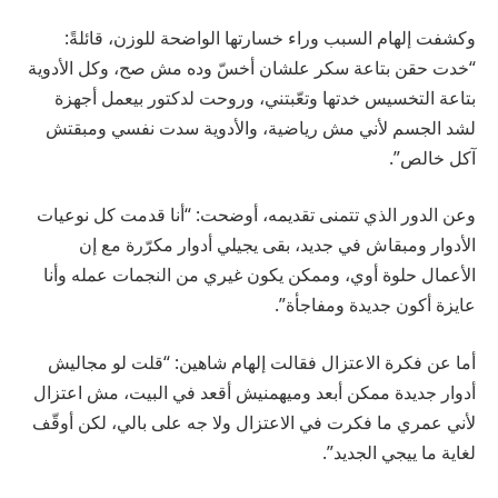
وكشفت إلهام السبب وراء خسارتها الواضحة للوزن، قائلةً:
“خدت حقن بتاعة سكر علشان أخسّ وده مش صح، وكل الأدوية
بتاعة التخسيس خدتها وتعّبتني، وروحت لدكتور بيعمل أجهزة
لشد الجسم لأني مش رياضية، والأدوية سدت نفسي ومبقتش
آكل خالص”.
وعن الدور الذي تتمنى تقديمه، أوضحت: “أنا قدمت كل نوعيات
الأدوار ومبقاش في جديد، بقى يجيلي أدوار مكرّرة مع إن
الأعمال حلوة أوي، وممكن يكون غيري من النجمات عمله وأنا
عايزة أكون جديدة ومفاجأة”.
أما عن فكرة الاعتزال فقالت إلهام شاهين: “قلت لو مجاليش
أدوار جديدة ممكن أبعد وميهمنيش أقعد في البيت، مش اعتزال
لأني عمري ما فكرت في الاعتزال ولا جه على بالي، لكن أوقّف
لغاية ما ييجي الجديد”.