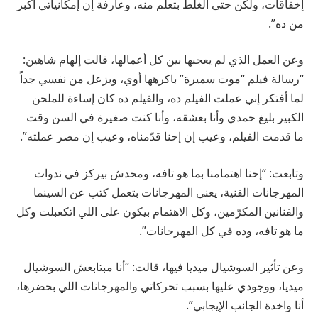
إخفاقات، ولكن حتى الغلط بتعلّم منه، وعارفة إن إمكانياتي أكبر
من ده”.
وعن العمل الذي لم يعجبها بين كل أعمالها، قالت إلهام شاهين:
“رسالة فيلم “موت سميرة” باكرهها أوي، وبزعل من نفسي جداً
لما أفتكر إني عملت الفيلم ده، والفيلم ده كان إساءة للملحن
الكبير بليغ حمدي وأنا بعشقه، وأنا كنت صغيرة في السن وقت
ما قدمت الفيلم، وعيب إن إحنا قدّمناه، وعيب إن مصر عملته”.
وتابعت: “إحنا اهتمامنا بما هو تافه، ومحدش بيركز في ندوات
المهرجانات الفنية، يعني المهرجانات بتعمل كتب عن السينما
والفنانين المكرّمين، وكل الاهتمام بيكون على اللي اتكعبلت وكل
ما هو تافه، وده في كل المهرجانات”.
وعن تأثير السوشيال ميديا فيها، قالت: “أنا مبتابعش السوشيال
ميديا، ووجودي عليها بسبب تحركاتي والمهرجانات اللي بحضرها،
أنا واخدة الجانب الإيجابي”.