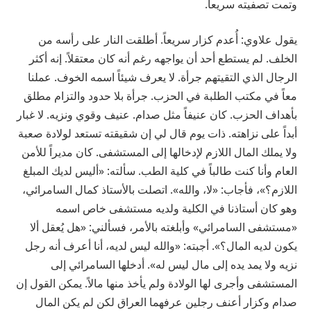
وتمت تصفيته سريعاً.
يقول علاوي: أُعدم كزار سريعاً. أطلقت النار على رأسه من
الخلف. لم يستطع أحد أن يواجهه رغم أنه كان معتقلاً. إنه أكثر
الرجال الذي التقيتهم جرأة. لا يعرف شيئاً اسمه الخوف. عملنا
معاً في مكتب الطلبة في الحزب. جرأة بلا حدود والتزام مطلق
بأهداف الحزب. كان عنيفاً مثل صدام. عنيف وقوي ونزيه. لا غبار
أبداً على نزاهته. ذات يوم قال لي إن شقيقته تستعد لولادة صعبة
ولا يملك المال اللازم لإدخالها إلى المستشفى. كان مديراً للأمن
العام وأنا كنت طالباً في كلية الطب. سألته: «أليس لديك المبلغ
اللازم؟»، فأجاب: «لا، والله». اتصلت بالأستاذ كمال السامرائي،
وهو كان أستاذنا في الكلية ولديه مستشفى خاص اسمه
«مستشفى السامرائي» وأبلغته بالأمر، فسألني: «هل يُعقل ألا
يكون لديه المال؟». أجبته: «والله ليس لديه، أنا أعرف أنه رجل
نزيه ولا يمد يده إلى مال ليس له». أدخلها السامرائي إلى
المستشفى وأجرى لها الولادة ولم يأخذ منها مالاً. يمكن القول إن
صدام وكزار أعنف رجلين عرفهما العراق لكن لم يكن المال