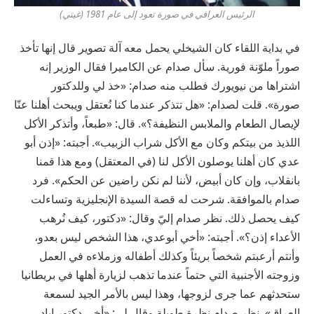
الرئيس العراقي في صورة تعود إلى عام 1981 (غيتي)
في بداية اللقاء كان الشيخلي يحمل معه آلة تصوير قال إنها تأخذ
صوراً ملوّنة فورية. سأل صدام عن الكاميرا فقال الوزير إنه
اشتراها من نيويورك فطلب منه صدام: «خذ لي وللدكتور
صورة». قلت لصدام: «هل تتذكر عندما كنا نُعتقل ويبحث أهلنا عنّا
لإيصال الطعام والملابس النظيفة؟». قال: «طبعاً، وأتذكر الأكل
اللذيذ من بيتكم وكان مع الأكل شراب الزبيب». أجبته: «إذن أبو
عدي كان أهلنا يوصلون الأكل لنا (في المعتقل) ومع هذا قمنا
بانقلاب، وإن كان أبيض، لأننا لم نكن راضين عن الحكم». فرد
صدام بالموافقة. شرحت له قصة السيدة الإنجليزية وتساءلت
كيف يحصل ذلك. نظر صدام إليّ وقال: «دكتور، كيف نُرهب
الأعداء إذن؟». أجبته: «أخي أبوعدي، هذا الشخص ليس بعدو،
وأنتم أرعبتم شخصاً بريئاً وكذلك أطفاله وزملاءه في العمل
وزوجته الأجنبية التي حتماً عندما تذهب لزيارة أهلها في بريطانيا
ستحدثهم عما جرى لزوجها، وهذا ليس بالأمر الجيد لسمعة
العراق». نظر صدام نظرة طويلة وقال لي: «أخي دكتور إياد…