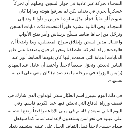
السجناء بحركة غير عادية في جوار السجن. وصلهم أن تحركاً
عسكرياً يجري في بغداد، لكن لم يعرفوا هويته وما إذا كان
شيوعياً أو بعثياً. فجأة تبدّل سلوك الحرس وبدأوا التودد إلى
السجناء. وفي الثانية عشرة ظهراً اقتحمت ثلاث دبابات السجن
وترجّل من إحداها ضابط مسلّح برشاش وأمر بفتح الأبواب
واعتقال مدير السجن وإطلاق سراح المعتقلين، وبدا واضحاً أن
«البعث» وراء الحركة. «انطلقنا ونحن فرحون وصعدنا على ظهر
الدبابات. الدبابة التي صعدت إليها كان يقودها الضابط أنور عبد
القادر الحديثي وتحوّل صديقاً لاحقاً. وأعتقد أن عادل عبد المهدي
(رئيس الوزراء في مرحلة ما بعد صدام) كان معي على الدبابة
نفسها».
في ذلك اليوم سيبرز اسم الطيّار منذر الونداوي الذي شارك في
قصف وزراة الدفاع التي تحصّن فيها عبد الكريم قاسم. وفي
اليوم التالي سيعدم قاسم في مبنى الإذاعة رافضاً وضع العصابة
على عينيه في تحدٍ لمن يستعدون لإعدامه، تماماً كما سيفعل
صدام حسين لاحقاً قبيل التفاف الحبل على عنقه. ستشهد بغداد