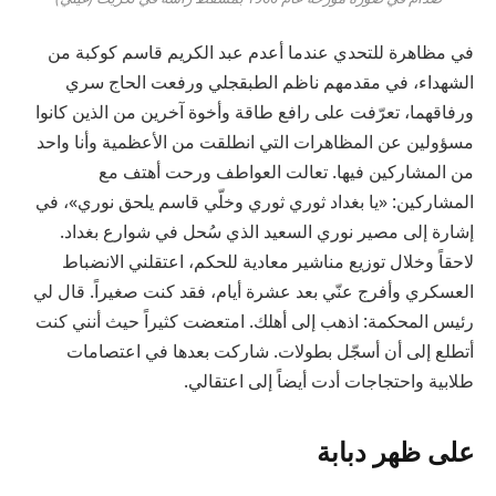
في مظاهرة للتحدي عندما أعدم عبد الكريم قاسم كوكبة من
الشهداء، في مقدمهم ناظم الطبقجلي ورفعت الحاج سري
ورفاقهما، تعرّفت على رافع طاقة وأخوة آخرين من الذين كانوا
مسؤولين عن المظاهرات التي انطلقت من الأعظمية وأنا واحد
من المشاركين فيها. تعالت العواطف ورحت أهتف مع
المشاركين: «يا بغداد ثوري ثوري وخلّي قاسم يلحق نوري»، في
إشارة إلى مصير نوري السعيد الذي سُحل في شوارع بغداد.
لاحقاً وخلال توزيع مناشير معادية للحكم، اعتقلني الانضباط
العسكري وأفرج عنّي بعد عشرة أيام، فقد كنت صغيراً. قال لي
رئيس المحكمة: اذهب إلى أهلك. امتعضت كثيراً حيث أنني كنت
أتطلع إلى أن أسجّل بطولات. شاركت بعدها في اعتصامات
طلابية واحتجاجات أدت أيضاً إلى اعتقالي.
على ظهر دبابة