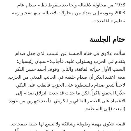
1978 من محاولة لاغتياله ونجا بعد سقوط نظام صدام عام
2003 وعودته إلى بغداد من محاولات لاغتياله، بينها تفجير رتبه
تنظيم «القاعدة».
ختام الجلسة
سألت علاوي في ختام الجلسة عن السبب الذي جعل صدام
يتقدم في الحزب ويستولي عليه، فأجاب: «سببان رئيسيان:
السبب الأول جرأته الفائقة، والثاني وقوف أحمد حسن البكر
معه. اعتقد البكر أن صدام حليفه في الجانب المدني من الحزب.
لاحقاً شعر صدام بالسيطرة على الحزب فانقلب على البكر.
حذّرنا الجميع باكراً، لكن ما حدث قد حدث. انزلاق صدام إلى
الاعتماد على العنصر العائلي والتكريتي بدأ بعد شهرين من عودة
(البعث) إلى السلطة».
قصة علاوي مهمة وطويلة وشائكة ولا تتسع لها حفنة صفحات.