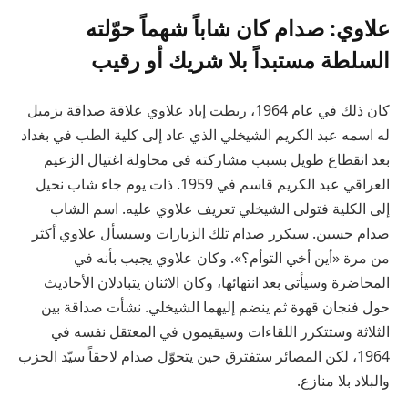
علاوي: صدام كان شاباً شهماً حوّلته
السلطة مستبداً بلا شريك أو رقيب
كان ذلك في عام 1964، ربطت إياد علاوي علاقة صداقة بزميل
له اسمه عبد الكريم الشيخلي الذي عاد إلى كلية الطب في بغداد
بعد انقطاع طويل بسبب مشاركته في محاولة اغتيال الزعيم
العراقي عبد الكريم قاسم في 1959. ذات يوم جاء شاب نحيل
إلى الكلية فتولى الشيخلي تعريف علاوي عليه. اسم الشاب
صدام حسين. سيكرر صدام تلك الزيارات وسيسأل علاوي أكثر
من مرة «أين أخي التوأم؟». وكان علاوي يجيب بأنه في
المحاضرة وسيأتي بعد انتهائها، وكان الاثنان يتبادلان الأحاديث
حول فنجان قهوة ثم ينضم إليهما الشيخلي. نشأت صداقة بين
الثلاثة وستتكرر اللقاءات وسيقيمون في المعتقل نفسه في
1964، لكن المصائر ستفترق حين يتحوّل صدام لاحقاً سيّد الحزب
والبلاد بلا منازع.