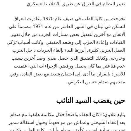
تغيير النظام في العراق عن طريق الانقلاب العسكري.
تخرجت من كلية الطب في صيف عام 1970 وغادرت العراق
للسكن في لبنان في الشهر العاشر من عام 1971 مصمماً على
الاتفاق مع آخرين لتعديل بعض مسارات الحزب من خلال تغيير
القيادات وإعادة الحزب إلى وضعه الحقيقي. وكانت أسباب تركي
العمل الحزبي كثيرة، أبرزها البدء بإلغاء الحريات داخل الحزب
وخارجه، وكذلك التضييق الذي حصل ضدي وضد آخرين بسبب
عدم قناعتي بما كان يحصل ورفضي الإجراءات التي اعتمدت
للانفراد بالقرار، ما أدى إلى احتقان شديد مع بعض القادة، وفي
مقدمهم صدام حسين التكريتي.
حين يغضب السيد النائب
يتابع علاوي: «كان الجفاء واضحاً خلال مكالمة هاتفية مع صدام
بعد إعفاء الشيخلي وعماش من مواقعهما وقبول استقالة سمير
نجم من قيادة الحزب. كلّمني صدام وأنا في كلية الطب، وكانت