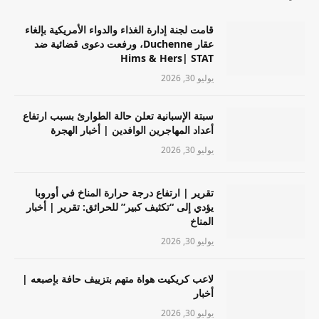
قامت لجنة إدارة الغذاء والدواء الأمريكية بإلغاء
عقار Duchenne، ورفعت دعوى قضائية ضد
Hims & Hers| STAT
يوليو 30, 2026
سبتة الإسبانية تعلن حالة الطوارئ بسبب ارتفاع
أعداد المهاجرين الوافدين | أخبار الهجرة
يوليو 30, 2026
تقرير | ارتفاع درجة حرارة المناخ في أوروبا
يؤدي إلى “تكثيف كبير” للحرائق: تقرير | أخبار
المناخ
يوليو 30, 2026
لاعب كريكيت هواة متهم بتزييف حافة بإصبعه |
أخبار
يوليو 30, 2026