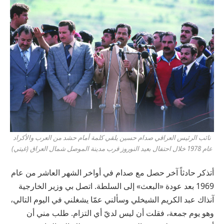
نائب الرئيس العراقي صدام حسين يلقي كلمة أمام حشد من العرب والأكراد
عام 1978 خلال احتفال بعيد النوروز قرب مدينة الموصل شمال العراق (غيتي)
أتذكر حادثاً آخر حصل مع صدام في أواخر الشهر العاشر من عام
1969 بعد عودة «البعث» إلى السلطة. اتصل بي وزير الخارجية
آنذاك عبد الكريم الشيخلي وسألني عمّا يشغلني في اليوم التالي،
وهو يوم جمعة، فقلت أن ليس لديّ أي التزام. طلب مني أن