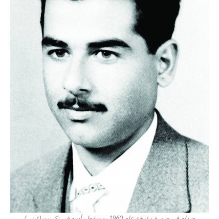
صدام في صورة مؤرخة عام 1960 بمسقط رأسه في تكريت (غيتي)