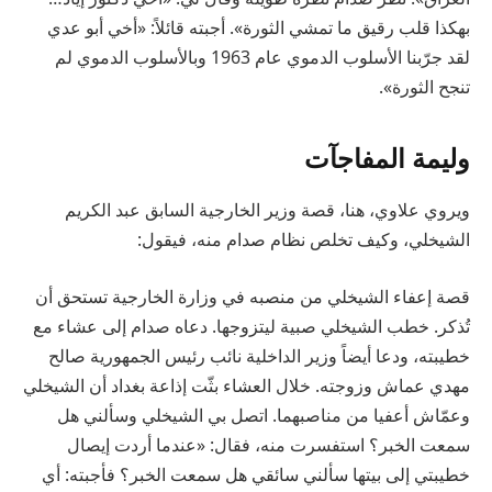
بهكذا قلب رقيق ما تمشي الثورة». أجبته قائلاً: «أخي أبو عدي
لقد جرّبنا الأسلوب الدموي عام 1963 وبالأسلوب الدموي لم
تنجح الثورة».
وليمة المفاجآت
ويروي علاوي، هنا، قصة وزير الخارجية السابق عبد الكريم
الشيخلي، وكيف تخلص نظام صدام منه، فيقول:
قصة إعفاء الشيخلي من منصبه في وزارة الخارجية تستحق أن
تُذكر. خطب الشيخلي صبية ليتزوجها. دعاه صدام إلى عشاء مع
خطيبته، ودعا أيضاً وزير الداخلية نائب رئيس الجمهورية صالح
مهدي عماش وزوجته. خلال العشاء بثّت إذاعة بغداد أن الشيخلي
وعمّاش أعفيا من مناصبهما. اتصل بي الشيخلي وسألني هل
سمعت الخبر؟ استفسرت منه، فقال: «عندما أردت إيصال
خطيبتي إلى بيتها سألني سائقي هل سمعت الخبر؟ فأجبته: أي