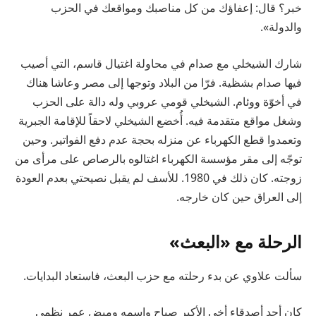
خبر؟ قال: إعفاؤك من كل مناصبك ومواقعك في الحزب
والدولة».
شارك الشيخلي مع صدام في محاولة اغتيال قاسم، التي أصيب
فيها صدام بشظية. فرّا من البلاد وتوجها إلى مصر وعاشا هناك
في أخوّة ووئام. الشيخلي قومي عروبي وله دالة على الحزب
وشغل مواقع متقدمة فيه. أُخضع الشيخلي لاحقاً للإقامة الجبرية
وتعمدوا قطع الكهرباء عن منزله بحجة عدم دفع الفواتير. وحين
توجّه إلى مقر مؤسسة الكهرباء اغتالوه بالرصاص على مرأى من
زوجته. كان ذلك في 1980. للأسف لم يقبل نصيحتي بعدم العودة
إلى العراق حين كان خارجه.
الرحلة مع «البعث»
سألت علاوي عن بدء رحلته مع حزب البعث، فاستعاد البدايات.
كان أحد أصدقاء أخي الأكبر صباح واسمه وميض عمر نظمي