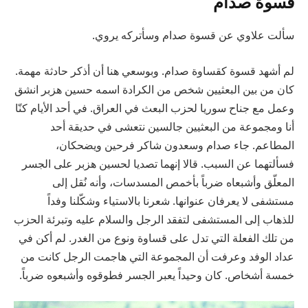
قسوة صدام
سألت علاوي عن قسوة صدام وسأتركه يروي.
لم أشهد قسوة كقساوة صدام. وبوسعي هنا أن أذكر حادثة مهمة.
كان من بين البعثيين شخص من الكرادة اسمه حسين هزبر انشق
وعمل مع جناح سوريا لحزب البعث في العراق. في أحد الأيام كنّا
أنا ومجموعة من البعثيين جالسين نتعشى في حديقة أحد
المطاعم. جاء صدام وسعدون شاكر فرحين ويضحكان،
فسألتهما عن السبب. قالا إنهما تصديا لحسين هزبر على الجسر
المعلّق وأشبعاه ضرباً بأخمص المسدسات، وأنه نُقل إلى
مستشفى لا يعرفان عنوانها. شعرنا بالاستياء وشكّلنا وفداً
للذهاب إلى المستشفى لتفقد الرجل والسلام عليه وتبرئة الحزب
من تلك الفعلة التي تدل على قساوة ونوع من الغدر. لم أكن في
عداد الوفد وعرفت أن المجموعة التي هاجمت الرجل كانت من
خمسة أشخاص. كان وحيداً يعبر الجسر فطوقوه وأشبعوه ضرباً.