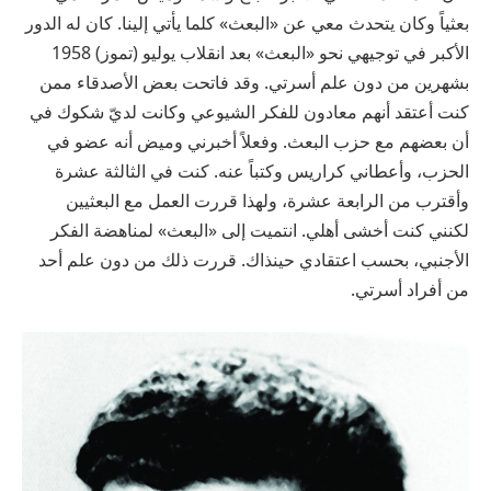
بعثياً وكان يتحدث معي عن «البعث» كلما يأتي إلينا. كان له الدور
الأكبر في توجيهي نحو «البعث» بعد انقلاب يوليو (تموز) 1958
بشهرين من دون علم أسرتي. وقد فاتحت بعض الأصدقاء ممن
كنت أعتقد أنهم معادون للفكر الشيوعي وكانت لديّ شكوك في
أن بعضهم مع حزب البعث. وفعلاً أخبرني وميض أنه عضو في
الحزب، وأعطاني كراريس وكتباً عنه. كنت في الثالثة عشرة
وأقترب من الرابعة عشرة، ولهذا قررت العمل مع البعثيين
لكنني كنت أخشى أهلي. انتميت إلى «البعث» لمناهضة الفكر
الأجنبي، بحسب اعتقادي حينذاك. قررت ذلك من دون علم أحد
من أفراد أسرتي.