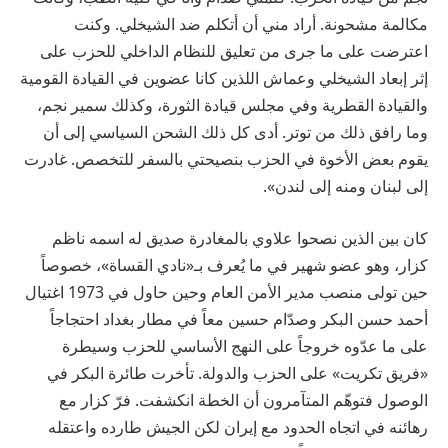
مكالمة مشحونة. أراد مني أن أتكلم ضد الشيخلي. وكنت
اعترضت على ما جرى من تعليق للنظام الداخلي للحزب على
إثر إبعاد الشيخلي وعماش اللذين كانا عضوين في القيادة القومية
والقيادة القطرية وفي مجلس قيادة الثورة، وكذلك سمير نجم،
وما رافق ذلك من توتر. أدى كل ذلك الشحن السياسي إلى أن
يقوم بعض الأخوة في الحزب بنصيحتي بالسفر للتخصص. غادرت
إلى لبنان ومنه إلى لندن».
كان بين الذين نصحوا علاوي بالمغادرة صديق له اسمه ناظم
كزار، وهو عضو شهير في ما يُعرف بـ«نادي القساة»، خصوصاً
حين تولى منصب مدير الأمن العام وحين حاول في 1973 اغتيال
أحمد حسن البكر وصدّام حسين معاً في مطار بغداد احتجاجاً
على ما عدّوه خروجاً على النهج الأساسي للحزب وسيطرة
«فريق تكريت» على الحزب والدولة. تأخرت طائرة البكر في
الوصول فتوهّم المتآمرون أن الخطة انكشفت. فرّ كزار مع
رهائنه في اتجاه الحدود مع إيران لكن الجيش طارده واعتقله