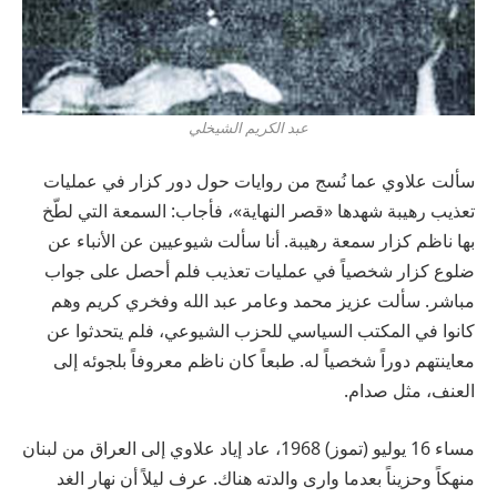
عبد الكريم الشيخلي
سألت علاوي عما نُسج من روايات حول دور كزار في عمليات
تعذيب رهيبة شهدها «قصر النهاية»، فأجاب: السمعة التي لطّخ
بها ناظم كزار سمعة رهيبة. أنا سألت شيوعيين عن الأنباء عن
ضلوع كزار شخصياً في عمليات تعذيب فلم أحصل على جواب
مباشر. سألت عزيز محمد وعامر عبد الله وفخري كريم وهم
كانوا في المكتب السياسي للحزب الشيوعي، فلم يتحدثوا عن
معاينتهم دوراً شخصياً له. طبعاً كان ناظم معروفاً بلجوئه إلى
العنف، مثل صدام.
مساء 16 يوليو (تموز) 1968، عاد إياد علاوي إلى العراق من لبنان
منهكاً وحزيناً بعدما وارى والدته هناك. عرف ليلاً أن نهار الغد