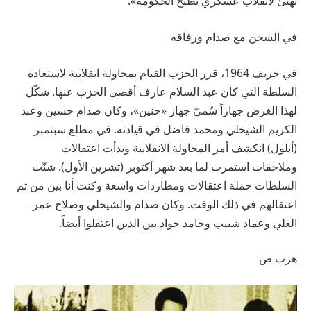
نهيّئ لانقلاب عسكري يطيح الحكومة».
في السجن مع صدام ورفاقه
في خريف 1964، قرر الحزب القيام بمحاولة انقلابية لاستعادة
السلطة التي كان عبد السلام عارف أقصى الحزب عنها. شكّل
لهذا الغرض جهازاً سُميّ جهاز «حنين»، وكان صدام حسين وعبد
الكريم الشيخلي ومحمد فاضل في قيادته. في مطلع سبتمبر
(أيلول) انكشف أمر المحاولة الانقلابية وبدأت اعتقالات
وملاحقات استمرت لما بعد شهر أكتوبر (تشرين الأول). شنّت
السلطات حملة اعتقالات ومطاردات واسعة وكنت أنا بين من تم
اعتقالهم في ذلك الوقت. وكان صدام والشيخلي وصلاح عمر
العلي وعماد شبيب وحامد جواد بين الذين اعتقلوا أيضاً.
هرب ص