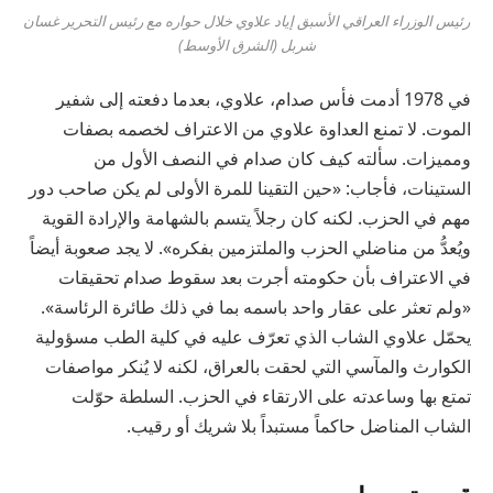
رئيس الوزراء العراقي الأسبق إياد علاوي خلال حواره مع رئيس التحرير غسان
شربل (الشرق الأوسط)
في 1978 أدمت فأس صدام، علاوي، بعدما دفعته إلى شفير
الموت. لا تمنع العداوة علاوي من الاعتراف لخصمه بصفات
ومميزات. سألته كيف كان صدام في النصف الأول من
الستينات، فأجاب: «حين التقينا للمرة الأولى لم يكن صاحب دور
مهم في الحزب. لكنه كان رجلاً يتسم بالشهامة والإرادة القوية
ويُعدُّ من مناضلي الحزب والملتزمين بفكره». لا يجد صعوبة أيضاً
في الاعتراف بأن حكومته أجرت بعد سقوط صدام تحقيقات
«ولم تعثر على عقار واحد باسمه بما في ذلك طائرة الرئاسة».
يحمّل علاوي الشاب الذي تعرّف عليه في كلية الطب مسؤولية
الكوارث والمآسي التي لحقت بالعراق، لكنه لا يُنكر مواصفات
تمتع بها وساعدته على الارتقاء في الحزب. السلطة حوّلت
الشاب المناضل حاكماً مستبداً بلا شريك أو رقيب.