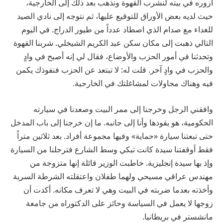
أزوره في بيته لنشرب القهوة ونذهب بعد ذلك إلى الخارجية،
حيث لديه بعض الأوراق للتوقيع عليها، ثم نتوجه إلى نادي الصيد
للغداء مع صدام الذي اصطاد عدداً من طيور الدراج. في اليوم
التالي ذهبت إلى مكان سكن عبد الكريم الشيخلي. شربنا القهوة
وتحدثنا في أمور الحزب والأوضاع، فقال لي إنه أصبح في وادٍ
والحزب في وادٍ آخر. قلت له: لا تبتعد عن الحزب فنفوذك يكمن
فيه وهناك محاولات لمشاغلتك في الخارجية.
وافقني الرجل وخرجنا إلى ممر البيت وصعدنا في سيارته
الحكومية، هو يقودها وأنا إلى جانبه. ما إن خرجنا إلى باب المدخل
حتى تبعتنا سيارة «حماية» وفيها مجموعة أفراد. بعد ثلاثين متراً
فقط أوقفتنا سيدة كانت تبكي وسط الشارع فترجلنا من السيارة
وإذ بها سيدة إنجليزية. خاطبت الوزير قائلة إنها متزوجة من
مهندس عراقي مسيحي ولهما طفلان واعتقلته الشرطة السرية
وأخذته بعدما ضربته في البيت وهي لا تعرف مكانه. أكدت أن
زوجها لا يعمل في السياسة وحائز على الدكتوراه من جامعة
مانشستر في بريطانيا.