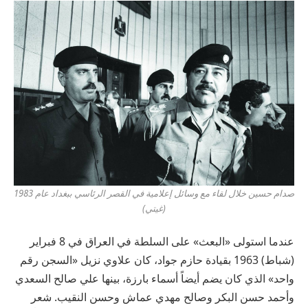
صدام حسين خلال لقاء مع وسائل إعلامية في القصر الرئاسي ببغداد عام 1983
(غيتي)
عندما استولى «البعث» على السلطة في العراق في 8 فبراير
(شباط) 1963 بقيادة حازم جواد، كان علاوي نزيل «السجن رقم
واحد» الذي كان يضم أيضاً أسماء بارزة، بينها علي صالح السعدي
وأحمد حسن البكر وصالح مهدي عماش وحسن النقيب. شعر