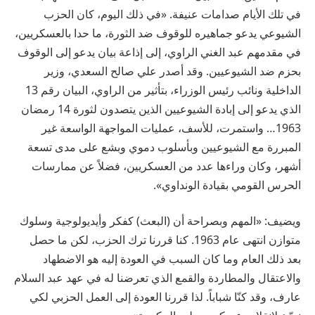
في تلك الأيام صدامات عنيفة. «في ذلك اليوم، كان الحزب
الشيوعي يدعو جماهيره للوقوف ضد الثورة، ما حدا بالعسكريين،
في مقدمهم عبد الغني الراوي، إلى إذاعة بيان يدعو إلى الوقوف
بحزم ضد الشيوعيين. وقد أصدر علي صالح السعدي، وزير
الداخلية ونائب رئيس الوزراء، بتأثير من الراوي، البيان رقم 13
الذي يدعو إلى إبادة الشيوعيين الذين يتصدون لثورة 14 رمضان
1963… واستمرت، للأسف، عمليات المواجهة الواسعة غير
المبررة مع الشيوعيين وبأسلوب دموي وبشع على مدى تسعة
أشهر، وكان وراءها عدد من العسكريين، فضلاً عن ممارسات
الحرس القومي بقيادة الونداوي».
ويضيف: «المهم وبصراحة أن (البعث) كفكر وأيديولوجية وسلوك
متوازن انتهى عام 1963. كنا قررنا ترك الحزب، لكن ما حصل
بعد ذلك العام وما كان السبب في العودة إليه هو الاضطهاد
والاعتقال والمطاردة والقمع الذي تعرضنا له في عهد عبد السلام
عارف، وقد كنّا شباباً. لذا قررنا العودة إلى العمل الحزبي لكي