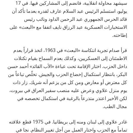
سيشهد محاولة انقلابية، فانضم إلى المشاركين فيها. في 17
يوليو، استسلم الرئيس عبد السلام عارف لقدره بعدما تأكد أن
قائد الحرس الجمهوري عبد الرحمن الداود ونائب رئيس
الاستخبارات العسكرية عبد الرزاق نايف اتفقا مع «البعث» على
إطاحته.
قرأ صدام تجربة انتكاسة «البعث» في 1963، اتخذ قراراً بعدم
الاطمئنان إلى العسكريين، وكذلك بعدم السماح بقيام تكتلات
داخل الحزب. اختار الإقامة تحت عباءة «الأب القائد» أحمد حسن
البكر، بانتظار استكمال إخضاع الحزب والجيش. تخلّص تباعاً من
كل معترض أو معارض ومن كل من يزعم أنه شريك. زار ذات
يوم منزل علاوي وعرض عليه منصب سفير العراق في بيروت،
لكن الأخير اعتذر متذرعاً بالرغبة في استكمال تخصصه في
مجال الطب.
غادر علاوي إلى لبنان ومنه إلى بريطانيا. في 1975 قطع علاقته
تماماً مع الحزب واختار العمل من أجل تغيير النظام. نجا في