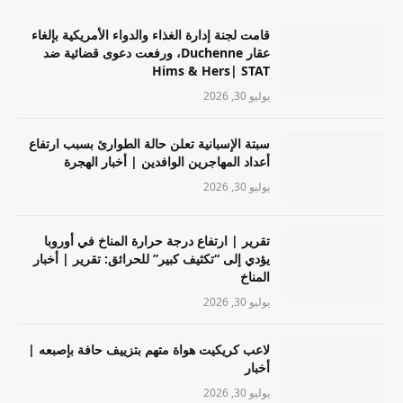
قامت لجنة إدارة الغذاء والدواء الأمريكية بإلغاء
عقار Duchenne، ورفعت دعوى قضائية ضد
Hims & Hers| STAT
يوليو 30, 2026
سبتة الإسبانية تعلن حالة الطوارئ بسبب ارتفاع
أعداد المهاجرين الوافدين | أخبار الهجرة
يوليو 30, 2026
تقرير | ارتفاع درجة حرارة المناخ في أوروبا
يؤدي إلى “تكثيف كبير” للحرائق: تقرير | أخبار
المناخ
يوليو 30, 2026
لاعب كريكيت هواة متهم بتزييف حافة بإصبعه |
أخبار
يوليو 30, 2026