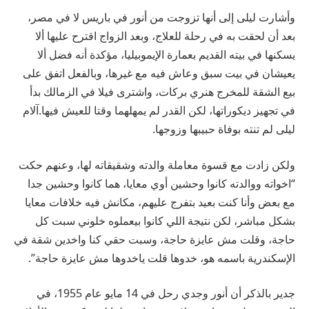
وأشارت ليلى إلى أنها تزوجت من أنور في باريس لا في مصر،
بعد أن لحقت به في رحلة للعلاج، وبعد الزواج اقترح عليها ألا
يسكنها في بيته القديم بعمارة الإيموبيليا، مؤكدة أنه فضل ألا
يعيشان في بيت سبق وعاش فيه مع غيرها، وبالفعل اتفق على
بيع الشقة للمخرج هنري بركات، واشترى فيلا في الزمالك بدأ
في تجهيز ديكوراتها، لكن القدر لم يمهلهما وقتا للعيش فيها.آلام
ليلى لم تنته بوفاة حبيبها وزوجها.
ولكن زادت مع قسوة معاملة والدته وشقيقاته لها، وعنهم حكت
“اخواته ووالدته كانوا وحشين أوي معايا، هما كانوا وحشين جدا
مع بعض وأنا كنت بعيد بتفرج عليهم، مكانش فيه خلافات معايا
بشكل مباشر، لكن نتيجة اللي كانوا بيعملوه خلوني سبت كل
حاجة، وقلت مش عايزة حاجة، وسبت حقي كنا واخدين شقة في
الإسكندرية باسمه هو، خدوها قلت ياخدوها مش عايزة حاجة”.
جدير بالذكر أن أنور وجدي رحل في 14 مايو عام 1955، في