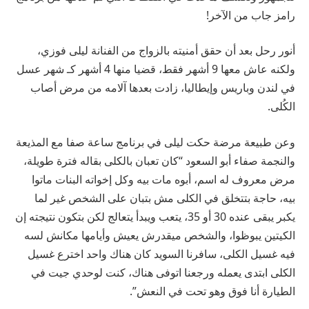
رامز جاب من الآخر!
أنور رحل بعد أن حقق أمنيته بالزواج من الفنانة ليلى فوزي،
ولكنه عاش معها 9 أشهر فقط، قضيا منها 4 أشهر كـ شهر عسل
في لندن وباريس وإيطاليا، زادت بعدها آلامه من مرض أصاب
الكُلى.
وعن طبيعة مرضة حكت ليلى في برنامج ساعة صفا مع المذيعة
والنجمة صفاء أبو السعود “كان تعبان بالكلى بقاله فترة طويلة،
مرض معروف له اسم، أبوه مات بيه وكل إخواته البنات ماتوا
بيه، حاجة بتتخلق في الكلى مش بتبان على الشخص غير لما
يكبر يبقى عنده 30 أو 35، يتعب ويبدأ يتعالج لكن بتكون نتيجته إن
الكيتين يبوظوا، والشخص ميقدرش يعيش وأيامها مكانش لسه
فيه غسيل الكلى، سافرنا السويد كان هناك واحد اخترع غسيل
الكلى ابتدى يعمله ورجعنا اتوفى هناك، كنت لوحدي جيت في
الطيارة أنا فوق وهو تحت في النعش”.