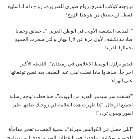
تزوجته كوكب الشرق زواج صوري للضرورة.. زواج دام لـ اسابيع
فقط.. لن تصدق من هو هذا الزوج!
” المذيعة الشيعية الأولى في الوطن العربي “.. حقائق وخفايا
صادمة تكشف لأول مرة عن لارا نبهان والتي سحرت الجميع
بجمالها الفريد!!
فيديو يزلزل الوسط الاعلامي في رمضان”.. اللقطة الأكثر
احراجاً.. شاهدوا ماذا فعلت ليلى عبد اللطيف بعد فضح توقعاتها
على الهواء!
“كشفت سر سيدمر العديد من البيوت”.. هبة قطب توجه رسالة
لجميع الرجال: “إذا ظهرت هذه العلامة في زوجتك طلقها على
الفور وبدون تردد”!
“اللي حصل في الكواليس مهزلة”.. سمية الخشاب تفجر مفاجأة
للجمهور وتكشف ماحدث في اللقطات التي تم حذفها من برنامج