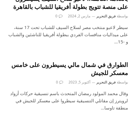
على منصة تتويج بطولة أفريقيا للشباب بالقاهرة
بواسطة
فريق التحرير
مارس 2, 2024
0
سيطر لاعبو منتخب مصر لسلاح السيف للشباب تحت 17 سنة،
على ميداليات منافسات الفردي ببطولة أفريقيا للناشئين والشباب
و -15…
الطوارق في شمال مالي يسيطرون على خامس
معسكر للجيش
بواسطة
فريق التحرير
أكتوبر 5, 2023
0
وقال محمد المولود رمضان المتحدث باسم تنسيقية حركات أزواد
لرويترز إن مقاتلي التنسيقية سيطروا على معسكر للجيش في
منطقة تاوسا…